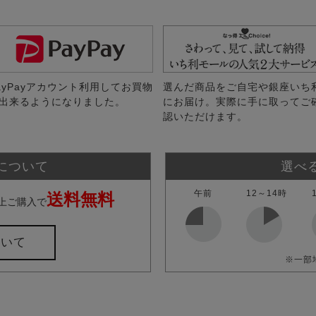
ayPayアカウント利用してお買物
選んだ商品をご自宅や銀座いち
出来るようになりました。
にお届け。実際に手に取ってご
認いただけます。
について
選べ
午前
12～14時
送料無料
上ご購入で
ついて
※一部