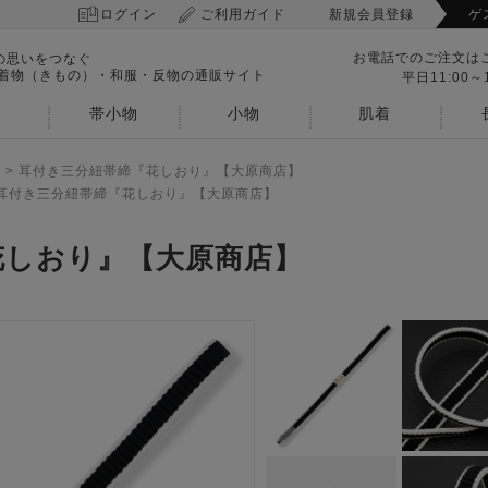
ログイン
ご利用ガイド
新規会員登録
ゲ
お電話でのご注文は
の思いをつなぐ
 着物（きもの）・和服・反物の通販サイト
平日11:00～1
帯小物
小物
肌着
>
耳付き三分紐帯締『花しおり』【大原商店】
耳付き三分紐帯締『花しおり』【大原商店】
花しおり』【大原商店】