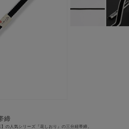
帯締
店】の人気シリーズ『花しおり』の三分紐帯締。