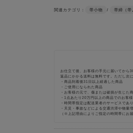
関連カテゴリ：
帯小物
/
帯締（帯
お仕立て後、お客様の手元に届いてから3
返品にかかる送料は無料です。ただし次
・商品到着後31日以上経過した商品
・ご使用になられた商品
・お客様の元で、傷または破損が生じた
・1点あたり20万円以上の商品でのお客
・時間帯指定は配送業者のサービスであ
・天災・事故などによる交通渋滞や物量
（※上記理由によりご指定の時間帯にお