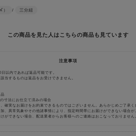
〆）
/
三分紐
この商品を見た人はこちらの商品も見ています
注意事項
0日以内であれば返品可能です。
に該当するものは返品をお受けできません。
商品
様の寸法にお仕立て済みの場合
り、確実なお届けをお約束できるものではございません。あらかじめご了承く
増加、異常気象やその他諸事情により、指定時間帯にお届けができない場合が
届けができない場合、配送業者からお客様へのご連絡はおこなっておりません