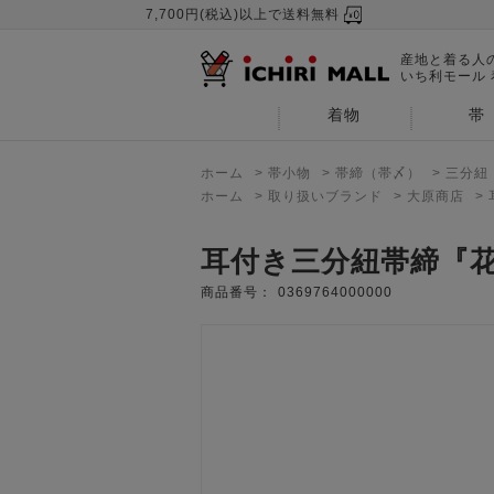
7,700円(税込)以上で送料無料
産地と着る人
いち利モール
着物
帯
ホーム
>
帯小物
>
帯締（帯〆）
>
三分紐
ホーム
>
取り扱いブランド
>
大原商店
>
耳付き三分紐帯締『
商品番号：
0369764000000