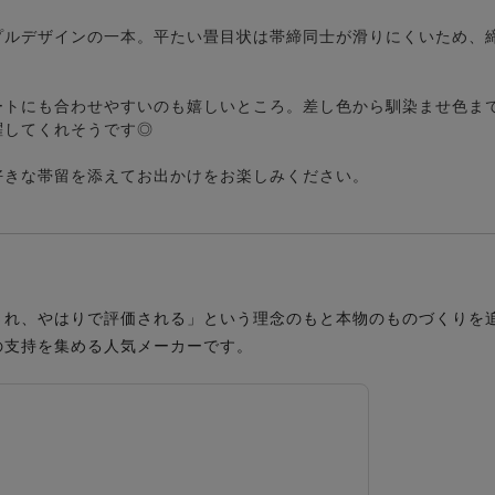
プルデザインの一本。平たい畳目状は帯締同士が滑りにくいため、
ートにも合わせやすいのも嬉しいところ。差し色から馴染ませ色ま
躍してくれそうです◎
好きな帯留を添えてお出かけをお楽しみください。
され、やはりで評価される」という理念のもと本物のものづくりを
の支持を集める人気メーカーです。