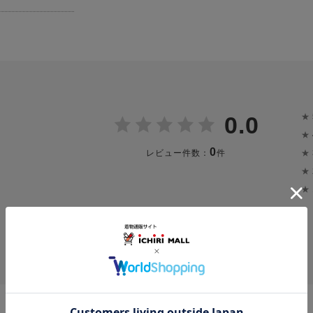
★
0.0
★
0
★
レビュー件数：
件
★
★
投稿画像はありません。