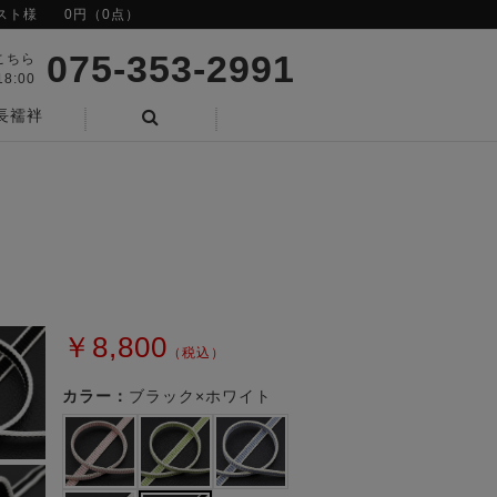
スト様
0円（0点）
075-353-2991
こちら
8:00
長襦袢
検索
￥8,800
（税込）
カラー：
ブラック×ホワイト