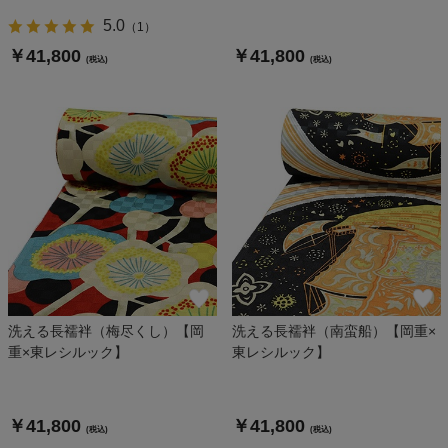
5.0
（
1
）
￥41,800
￥41,800
(税込)
(税込)
洗える長襦袢（梅尽くし）【岡
洗える長襦袢（南蛮船）【岡重×
重×東レシルック】
東レシルック】
￥41,800
￥41,800
(税込)
(税込)