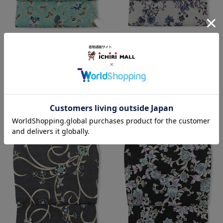
牛首八寸名古屋帯（葡萄更紗）
牛首八寸名古屋帯（花冠）【白
【白山工房×岡重】
山工房×岡重】
￥275,000
￥275,000
(税込)
(税込)
この商品をコーデする
この商品をコーデする