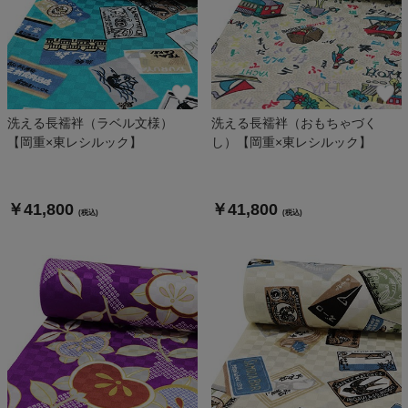
洗える長襦袢（ラベル文様）
洗える長襦袢（おもちゃづく
【岡重×東レシルック】
し）【岡重×東レシルック】
￥41,800
￥41,800
(税込)
(税込)