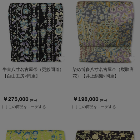
牛首八寸名古屋帯（更紗間道）
染め博多八寸名古屋帯（裂取唐
【白山工房×岡重】
花）【井上絹織×岡重】
￥275,000
￥198,000
(税込)
(税込)
この商品をコーデする
この商品をコーデする