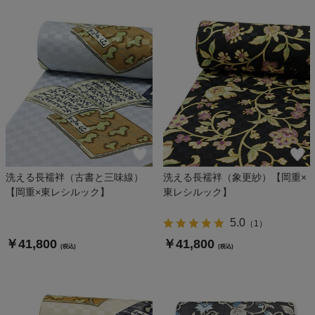
洗える長襦袢（古書と三味線）
洗える長襦袢（象更紗）【岡重×
【岡重×東レシルック】
東レシルック】
5.0
（
1
）
￥41,800
￥41,800
(税込)
(税込)