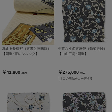
洗える長襦袢（古書と三味線）
牛首八寸名古屋帯（葡萄更紗）
【岡重×東レシルック】
【白山工房×岡重】
￥41,800
￥275,000
(税込)
(税込)
この商品をコーデする