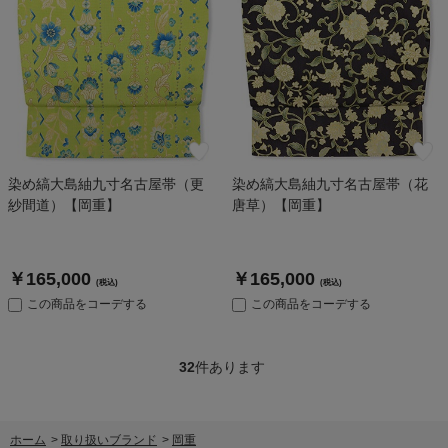
染め縞大島紬九寸名古屋帯（更
染め縞大島紬九寸名古屋帯（花
紗間道）【岡重】
唐草）【岡重】
￥165,000
￥165,000
(税込)
(税込)
この商品をコーデする
この商品をコーデする
32
件あります
ホーム
>
取り扱いブランド
>
岡重