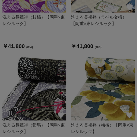
洗える長襦袢（枝橘）【岡重×東
洗える長襦袢（ラベル文様）
レシルック】
【岡重×東レシルック】
￥41,800
￥41,800
(税込)
(税込)
洗える長襦袢（鎧馬）【岡重×東
洗える長襦袢（梅椿）【岡重×東
レシルック】
レシルック】