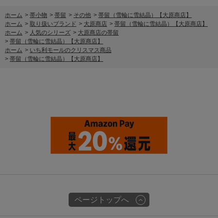
ホーム
>
帯小物
>
帯留
>
その他
>
帯留（雪輪に雪結晶）【大原商店】
ホーム
>
取り扱いブランド
>
大原商店
>
帯留（雪輪に雪結晶）【大原商店】
ホーム
>
人気のシリーズ
>
大原商店の帯留
>
帯留（雪輪に雪結晶）【大原商店】
ホーム
>
いち利モールのクリスマス商品
>
帯留（雪輪に雪結晶）【大原商店】
ページトップへ