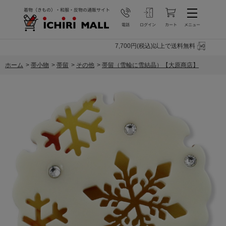
7,700円(税込)以上で送料無料
ホーム
>
帯小物
>
帯留
>
その他
>
帯留（雪輪に雪結晶）【大原商店】