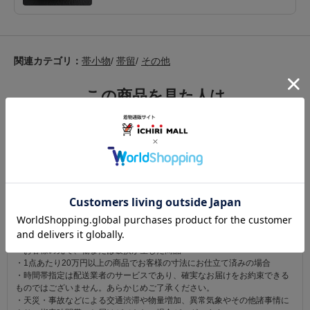
関連カテゴリ：
帯小物
/
帯留
/
その他
この商品を見た人は
こちらの商品も見ています
注意事項
お仕立て後、お客様の手元に届いてから30日以内であれば返品可能です。
返品にかかる送料は無料です。
ただし次に該当するものは返品をお受けできません。
・商品到着後31日以上経過した商品
・ご使用になられた商品
・お客様の元で、傷または破損が生じた商品
・1点あたり20万円以上の商品でお客様の寸法にお仕立て済みの場合
・時間帯指定は配送業者のサービスであり、確実なお届けをお約束できる
ものではございません。あらかじめご了承ください。
・天災・事故などによる交通渋滞や物量増加、異常気象やその他諸事情に