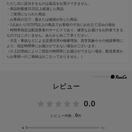
ただし次に該当するものは返品をお受けできません。
・商品到着後31日以上経過した商品
・ご使用になられた商品
・お客様の元で、傷または破損が生じた商品
・1点あたり20万円以上の商品でお客様の寸法にお仕立て済みの場合
・時間帯指定は配送業者のサービスであり、確実なお届けをお約束できる
ものではございません。あらかじめご了承ください。
・天災・事故などによる交通渋滞や物量増加、異常気象やその他諸事情に
より、指定時間帯にお届けができない場合がございます。
（※上記理由によりご指定の時間帯にお届けができない場合、配送業者か
らお客様へのご連絡はおこなっておりません。）
レビュー
0.0
0
レビュー件数：
件
★
5
(0)