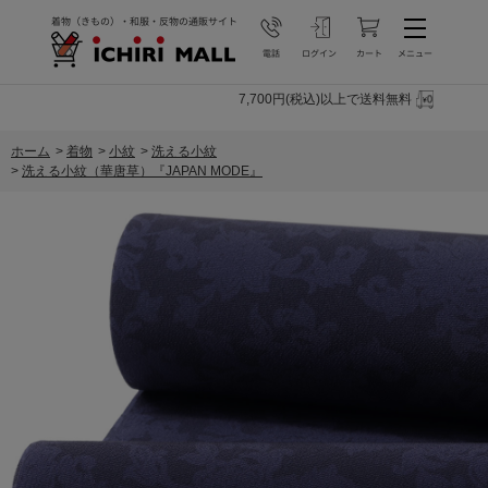
7,700円(税込)以上で送料無料
ホーム
>
着物
>
小紋
>
洗える小紋
>
洗える小紋（華唐草）『JAPAN MODE』