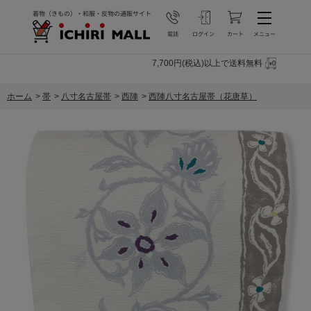
7,700円(税込)以上で送料無料
ホーム
>
帯
>
八寸名古屋帯
>
西陣
>
西陣八寸名古屋帯（花唐草）