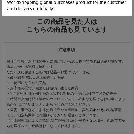
この商品を見た人は
こちらの商品も見ています
注意事項
お仕立て後、お客様の手元に届いてから30日以内であれば返品可能です。
返品にかかる送料は無料です。
ただし次に該当するものは返品をお受けできません。
・商品到着後31日以上経過した商品
・ご使用になられた商品
・お客様の元で、傷または破損が生じた商品
・1点あたり20万円以上の商品でお客様の寸法にお仕立て済みの場合
・時間帯指定は配送業者のサービスであり、確実なお届けをお約束できる
ものではございません。あらかじめご了承ください。
・天災・事故などによる交通渋滞や物量増加、異常気象やその他諸事情に
より、指定時間帯にお届けができない場合がございます。
（※上記理由によりご指定の時間帯にお届けができない場合、配送業者か
らお客様へのご連絡はおこなっておりません。）