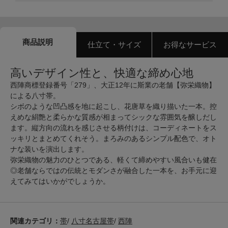
商品説明
仕立て・サイズ
お得なサービス
高いデザイン性と、快適な締め心地
西陣商標登録番号「279」、大正12年に斯業の老舗【弥栄織物】
による八寸帯。
シボのような凹凸感を地に起こし、花唐草を織り描いた一本。控
えめな絹艶と柔らかな質感が相まってシックな雰囲気を醸しだし
ます。縦方向の流れを感じさせる柄付けは、コーディネートをス
ッキリとまとめてくれそう。まろみのあるシンプル配色で、オト
ナな装いを演出します。
弥栄織物の魅力のひとつである、軽くて締めやすい風合いも健在
◎老舗ならではの伝統とモダンさが融合した一本を、お手元に迎
えてみてはいかがでしょうか。
関連カテゴリ：
帯
/
八寸名古屋帯
/
西陣