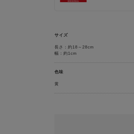
サイズ
長さ：約18～28cm
幅：約1cm
色味
黄