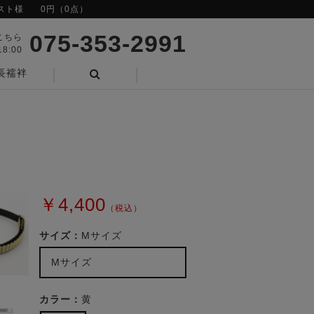
スト様
0円（0点）
075-353-2991
こちら
8:00
長襦袢
検索
￥4,400
（税込）
サイズ：
Mサイズ
Mサイズ
カラー：
黄