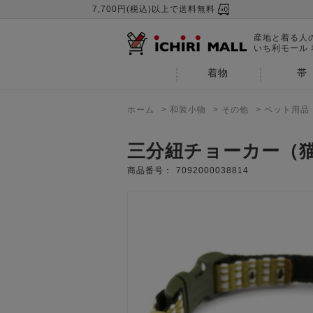
7,700円(税込)以上で送料無料
産地と着る人
いち利モール
着物
帯
ホーム
>
和装小物
>
その他
>
ペット用品
三分紐チョーカー（猫用
商品番号：
7092000038814