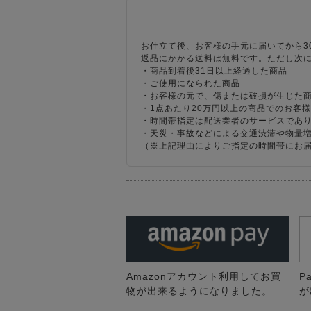
お仕立て後、お客様の手元に届いてから3
返品にかかる送料は無料です。ただし次
・商品到着後31日以上経過した商品
・ご使用になられた商品
・お客様の元で、傷または破損が生じた
・1点あたり20万円以上の商品でのお客
・時間帯指定は配送業者のサービスであ
・天災・事故などによる交通渋滞や物量
（※上記理由によりご指定の時間帯にお
Amazonアカウント利用してお買
P
物が出来るようになりました。
が