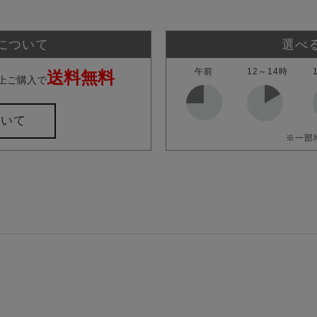
について
選べ
午前
12～14時
送料無料
上ご購入で
ついて
※一部