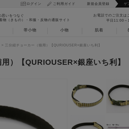
ログイン
ご利用ガイド
新規会員登録
ゲ
お電話でのご注文は
の思いをつなぐ
 着物（きもの）・和服・反物の通販サイト
平日11:00～1
帯小物
小物
肌着
>
三分紐チョーカー（猫用）【QURIOUSER×銀座いち利】
）【QURIOUSER×銀座いち利】