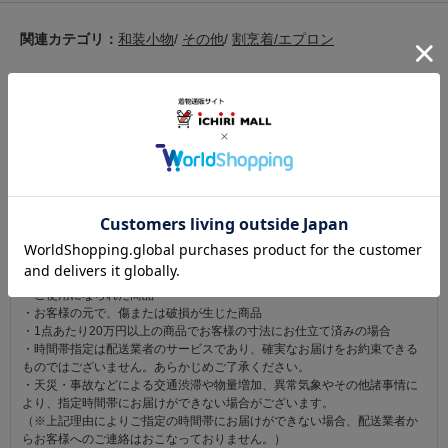
関連カテゴリ：
和装小物
/
その他
/
割烹着/エプロン
この商品を見た人は
こちらの商品も見ています
注意事項
お仕立て後、お客様の手元に届いてから30日以内であれば返品可能です。
返品にかかる送料は無料です。
ただし次に該当するものは返品をお受けできません。
・商品到着後31日以上経過した商品
・ご使用になられた商品
・お客様の元で、傷または破損が生じた商品
・1点あたり20万円以上の商品でお客様の寸法にお仕立て済みの場合
・時間帯指定は配送業者のサービスであり、確実なお届けをお約束できる
ものではございません。あらかじめご了承ください。
・天災・事故などによる交通渋滞や物量増加、異常気象やその他諸事情に
より、指定時間帯にお届けができない場合がございます。
（※上記理由によりご指定の時間帯にお届けができない場合、配送業者か
らお客様へのご連絡はおこなっておりません。）