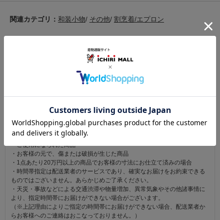
関連カテゴリ：
和装小物
/
その他
/
割烹着/エプロン
この商品を見た人は
こちらの商品も見ています
注意事項
お仕立て後、お客様の手元に届いてから30日以内であれば返品可能です。
返品にかかる送料は無料です。
ただし次に該当するものは返品をお受けできません。
・商品到着後31日以上経過した商品
・ご使用になられた商品
・お客様の元で、傷または破損が生じた商品
・1点あたり20万円以上の商品でお客様の寸法にお仕立て済みの場合
・時間帯指定は配送業者のサービスであり、確実なお届けをお約束できる
ものではございません。あらかじめご了承ください。
・天災・事故などによる交通渋滞や物量増加、異常気象やその他諸事情に
より、指定時間帯にお届けができない場合がございます。
（※上記理由によりご指定の時間帯にお届けができない場合、配送業者か
らお客様へのご連絡はおこなっておりません。）