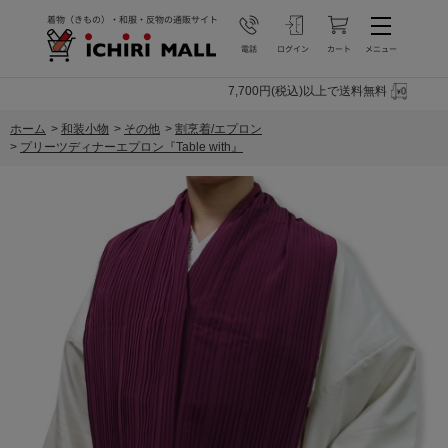
7,700円(税込)以上で送料無料
ホーム
>
和装小物
>
その他
>
割烹着/エプロン
>
プリーツディナーエプロン『Table with』