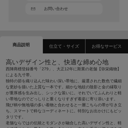
お問い合わせ
商品説明
仕立て・サイズ
お得なサービス
高いデザイン性と、快適な締め心地
西陣商標登録番号「279」、大正12年に斯業の老舗【弥栄織物】
による九寸帯。
独特の節を織り込んだ味わい深い帯地に、厳選された数色で繊細
な更紗を描いた上質な一本です。細かな地紋の陰影と金の縁取り
が重厚感を生み出し、シックな装いに。それでいてふんわりと軽
い帯地なのでどっしりと重くなりすぎず着姿に寄り添います。
飛び柄や無地場の多い着物と合わせると一層こちらの帯が引き立
ち、スマートで粋なコーディネートに。特別なお出かけにもピッ
タリです。
老舗ならではの伝統とモダンさが融合した高いデザイン性と、軽