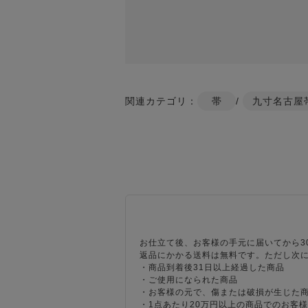
関連カテゴリ：
帯
/
九寸名古屋
お仕立て後、お客様の手元に届いてから3
返品にかかる送料は無料です。ただし次
・商品到着後31日以上経過した商品
・ご使用になられた商品
・お客様の元で、傷または破損が生じた
・1点あたり20万円以上の商品でのお客