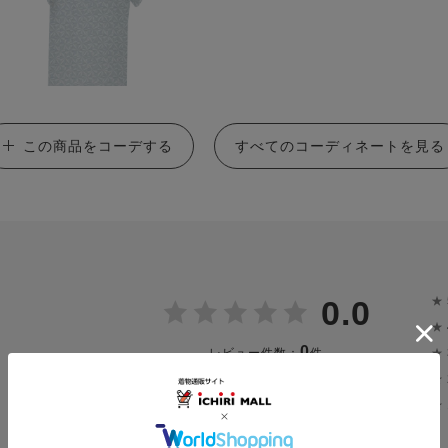
この商品をコーデする
すべてのコーディネートを見る
★
0.0
★
0
★
レビュー件数：
件
★
★