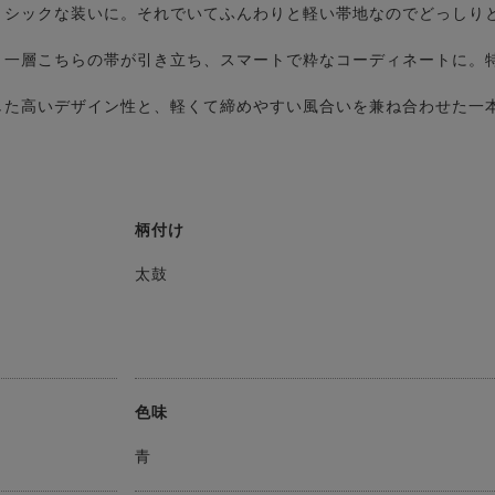
、シックな装いに。それでいてふんわりと軽い帯地なのでどっしり
と一層こちらの帯が引き立ち、スマートで粋なコーディネートに。
した高いデザイン性と、軽くて締めやすい風合いを兼ね合わせた一
。
柄付け
太鼓
色味
青