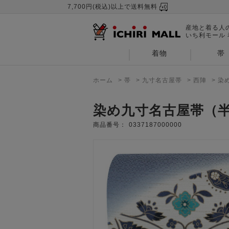
7,700円(税込)以上で送料無料
産地と着る人
いち利モール
着物
帯
ホーム
>
帯
>
九寸名古屋帯
>
西陣
>
染
染め九寸名古屋帯（
商品番号：
0337187000000