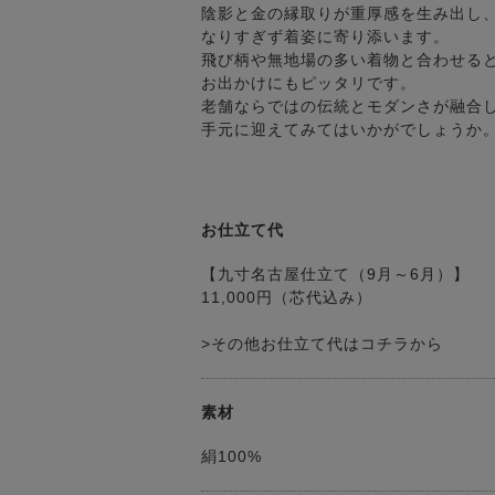
陰影と金の縁取りが重厚感を生み出し
なりすぎず着姿に寄り添います。
飛び柄や無地場の多い着物と合わせる
お出かけにもピッタリです。
老舗ならではの伝統とモダンさが融合
手元に迎えてみてはいかがでしょうか
お仕立て代
【九寸名古屋仕立て（9月～6月）】
11,000円（芯代込み）
>その他お仕立て代はコチラから
素材
絹100%