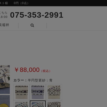
スト様
0円（0点）
075-353-2991
こちら
8:00
長襦袢
検索
￥88,000
（税込）
カラー：
半円型更紗：青