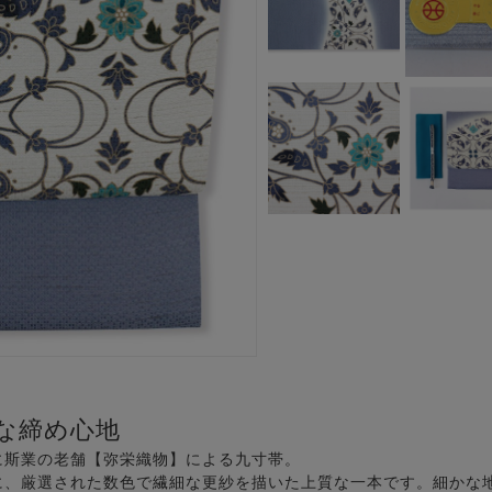
な締め心地
年に斯業の老舗【弥栄織物】による九寸帯。
に、厳選された数色で繊細な更紗を描いた上質な一本です。細かな