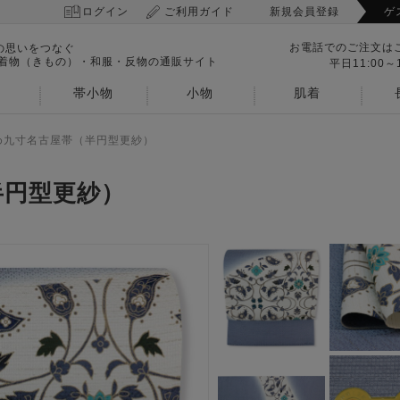
ログイン
ご利用ガイド
新規会員登録
ゲ
お電話でのご注文は
の思いをつなぐ
 着物（きもの）・和服・反物の通販サイト
平日11:00～1
帯小物
小物
肌着
め九寸名古屋帯（半円型更紗）
半円型更紗）