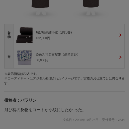
飛び柄刺繍小紋（源氏香）
着
物
132,000円
染め九寸名古屋帯（斜型更紗）
帯
88,000円
※表示価格は税込です。
※コーディネートはデジタル処理されたイメージです。実際のお仕立てとは異なりま
す。
投稿者：
バラリン
飛び柄の反物をコートか小紋にしたか った。
投稿日：
2025年10月26日
受付番号：
7534