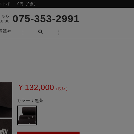
スト様
0円（0点）
075-353-2991
こちら
8:00
長襦袢
検索
￥132,000
（税込）
カラー：
黒茶