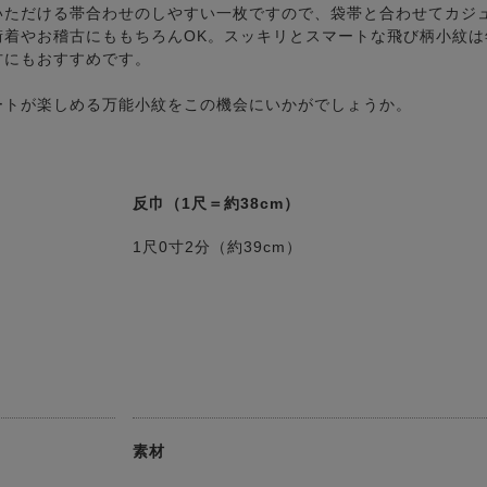
いただける帯合わせのしやすい一枚ですので、袋帯と合わせてカジ
街着やお稽古にももちろんOK。スッキリとスマートな飛び柄小紋は
方にもおすすめです。
ートが楽しめる万能小紋をこの機会にいかがでしょうか。
反巾（1尺＝約38cm）
1尺0寸2分（約39cm）
素材