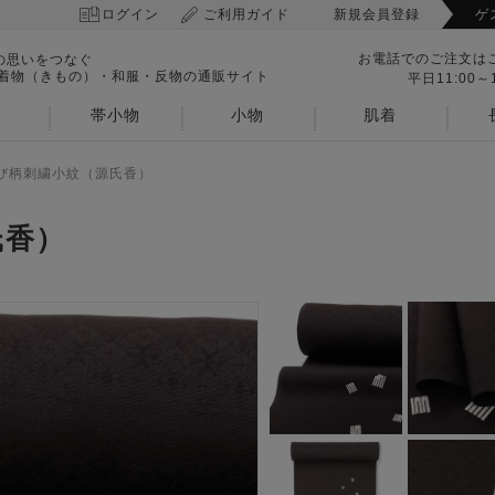
ログイン
ご利用ガイド
新規会員登録
ゲ
お電話でのご注文は
の思いをつなぐ
 着物（きもの）・和服・反物の通販サイト
平日11:00～1
帯小物
小物
肌着
び柄刺繍小紋（源氏香）
氏香）