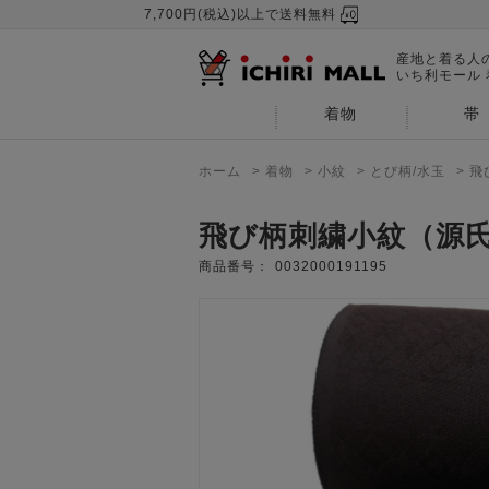
7,700円(税込)以上で送料無料
産地と着る人
いち利モール
着物
帯
ホーム
>
着物
>
小紋
>
とび柄/水玉
>
飛
飛び柄刺繍小紋（源
商品番号：
0032000191195