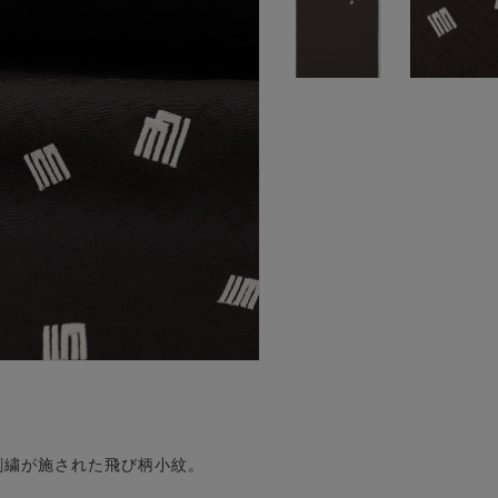
刺繍が施された飛び柄小紋。