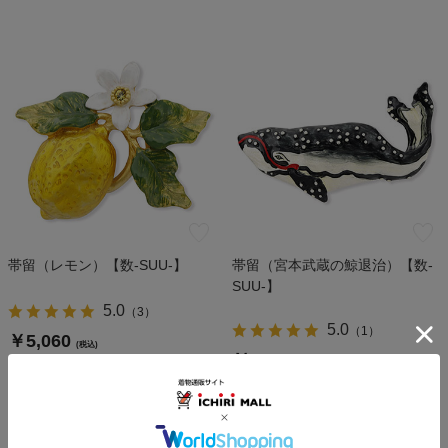
帯留（レモン）【数-SUU-】
帯留（宮本武蔵の鯨退治）【数-
SUU-】
5.0
（
3
）
5.0
（
1
）
￥5,060
(税込)
￥5,940
(税込)