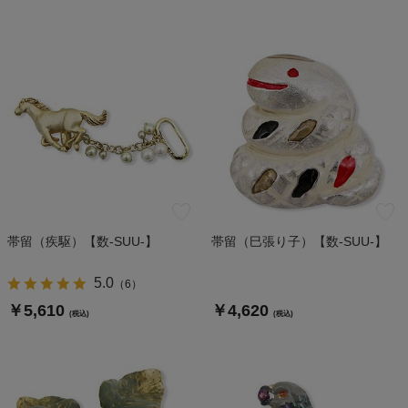
帯留（疾駆）【数-SUU-】
帯留（巳張り子）【数-SUU-】
5.0
（
6
）
￥5,610
￥4,620
(税込)
(税込)