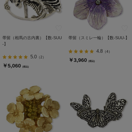
帯留（相馬の古内裏）【数-SUU
帯留（スミレ一輪）【数-SUU-】
-】
4.8
（
4
）
5.0
（
2
）
￥3,960
(税込)
￥5,060
(税込)