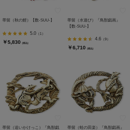
帯留（秋の鯉）【数-SUU-】
帯留（水遊び）『鳥獣戯画』
【数-SUU-】
5.0
（
1
）
4.6
（
9
）
￥5,830
(税込)
￥6,710
(税込)
帯留（追いかけっこ）『鳥獣戯
帯留（蛙の田楽）『鳥獣戯画』