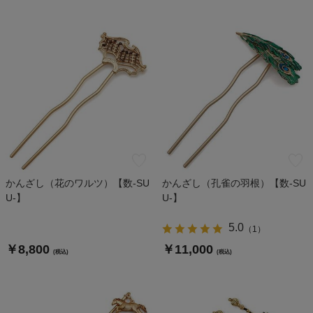
かんざし（花のワルツ）【数-SU
かんざし（孔雀の羽根）【数-SU
U-】
U-】
5.0
（
1
）
￥8,800
￥11,000
(税込)
(税込)