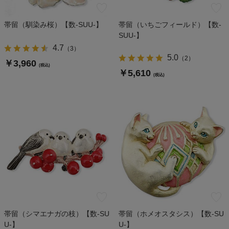
帯留（馴染み桜）【数-SUU-】
帯留（いちごフィールド）【数-
SUU-】
4.7
（
3
）
5.0
（
2
）
￥3,960
(税込)
￥5,610
(税込)
帯留（シマエナガの枝）【数-SU
帯留（ホメオスタシス）【数-SU
U-】
U-】