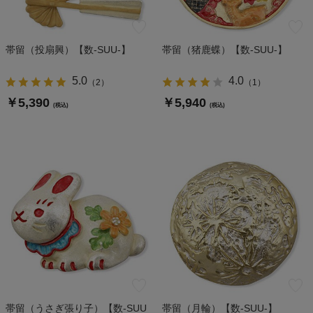
帯留（投扇興）【数-SUU-】
帯留（猪鹿蝶）【数-SUU-】
5.0
4.0
（
2
）
（
1
）
￥5,390
￥5,940
(税込)
(税込)
帯留（うさぎ張り子）【数-SUU
帯留（月輪）【数-SUU-】