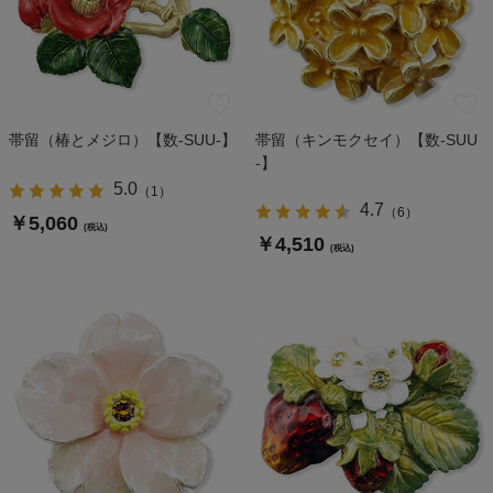
帯留（椿とメジロ）【数-SUU-】
帯留（キンモクセイ）【数-SUU
-】
5.0
（
1
）
4.7
（
6
）
￥5,060
(税込)
￥4,510
(税込)