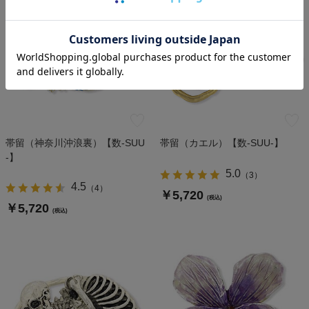
帯留（神奈川沖浪裏）【数-SUU
帯留（カエル）【数-SUU-】
-】
5.0
（
3
）
4.5
（
4
）
￥5,720
(税込)
￥5,720
(税込)