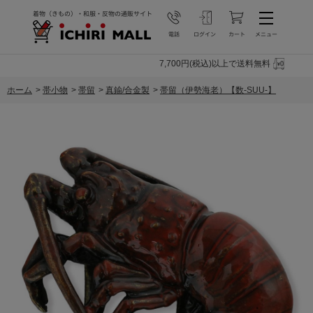
7,700円(税込)以上で送料無料
ホーム
>
帯小物
>
帯留
>
真鍮/合金製
>
帯留（伊勢海老）【数-SUU-】