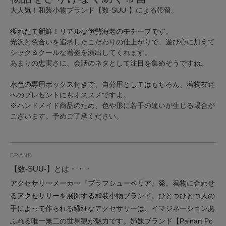
大人気！和装小物ブランド【数-SUU-】による帯留。
獲れたて新鮮！リアルな伊勢海老のモチーフです。
光沢と色合いを追求したこだわりの仕上がりで、遊び心に加えて
シック＆クールな着姿を演出してくれます。
あまりの忠実さに、会話のネタとして注目を集めそうですね。
水色の専用ボックス付きで、自分用としてはもちろん、着物友達
へのプレゼントにもオススメですよ。
※ハンドメイド商品のため、色や形に若干の違いが生じる場合が
ございます。予めご了承ください。
BRAND
【数-SUU-】とは・・・
アクセサリーメーカー『ブラフシューペリア』発。着物に合わせ
るアクセサリーを展開する和装小物ブランド。ひとつひとつ人の
手によって作られる繊細なアクセサリーは、イマジネーションあ
ふれる唯一無二の世界観が魅力です。姉妹ブランド【Palnart Po