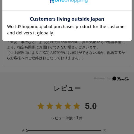
ただし次に該当するものは返品をお受けできません。
・商品到着後31日以上経過した商品
・ご使用になられた商品
・お客様の元で、傷または破損が生じた商品
・1点あたり20万円以上の商品でお客様の寸法にお仕立て済みの場合
・時間帯指定は配送業者のサービスであり、確実なお届けをお約束できる
ものではございません。あらかじめご了承ください。
・天災・事故などによる交通渋滞や物量増加、異常気象やその他諸事情に
より、指定時間帯にお届けができない場合がございます。
（※上記理由によりご指定の時間帯にお届けができない場合、配送業者か
らお客様へのご連絡はおこなっておりません。）
レビュー
5.0
1
レビュー件数：
件
★
5
(1)