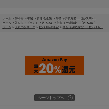
ホーム
>
帯小物
>
帯留
>
真鍮/合金製
>
帯留（伊勢海老）【数-SUU-】
ホーム
>
取り扱いブランド
>
数-SUU-
>
帯留（伊勢海老）【数-SUU-】
ホーム
>
人気のシリーズ
>
数-SUU-の帯留
>
帯留（伊勢海老）【数-SUU-】
ページトップへ