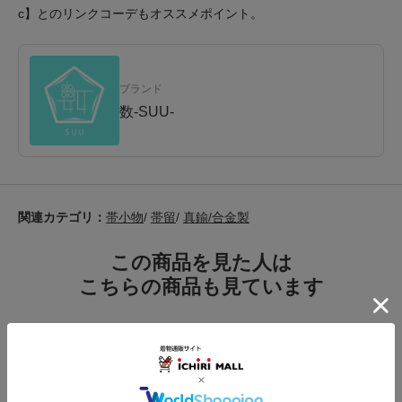
c】とのリンクコーデもオススメポイント。
ブランド
数-SUU-
関連カテゴリ：
帯小物
/
帯留
/
真鍮/合金製
この商品を見た人は
こちらの商品も見ています
注意事項
お仕立て後、お客様の手元に届いてから30日以内であれば返品可能です。
返品にかかる送料は無料です。