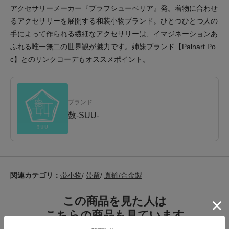
アクセサリーメーカー『ブラフシューペリア』発。着物に合わせ
るアクセサリーを展開する和装小物ブランド。ひとつひとつ人の
手によって作られる繊細なアクセサリーは、イマジネーションあ
ふれる唯一無二の世界観が魅力です。姉妹ブランド【Palnart Po
c】とのリンクコーデもオススメポイント。
ブランド
数-SUU-
関連カテゴリ：
帯小物
/
帯留
/
真鍮/合金製
この商品を見た人は
こちらの商品も見ています