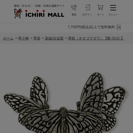
7,700円(税込)以上で送料無料
ホーム
>
帯小物
>
帯留
>
真鍮/合金製
>
帯留（オオゴマダラ）【数-SUU-】