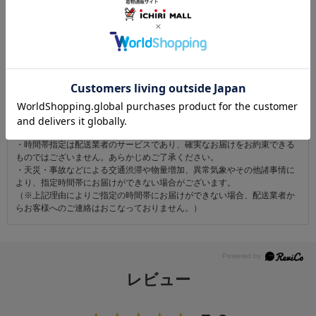
注意事項
お仕立て後、お客様の手元に届いてから30日以内であれば返品可能です。
返品にかかる送料は無料です。
ただし次に該当するものは返品をお受けできません。
・商品到着後31日以上経過した商品
・ご使用になられた商品
・お客様の元で、傷または破損が生じた商品
・1点あたり20万円以上の商品でお客様の寸法にお仕立て済みの場合
・時間帯指定は配送業者のサービスであり、確実なお届けをお約束できる
ものではございません。あらかじめご了承ください。
・天災・事故などによる交通渋滞や物量増加、異常気象やその他諸事情に
より、指定時間帯にお届けができない場合がございます。
（※上記理由によりご指定の時間帯にお届けができない場合、配送業者か
らお客様へのご連絡はおこなっておりません。）
レビュー