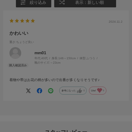
絞り込み
表示：新しい順
2024.11.2
かわいい
重さ
:ちょうど良い
mm01
年代:
40代
身長:
146～150cm
体型:
ふつう
靴のサイズ:
～23cm
着物や帯はお花の柄が多いので出番が多くなりそうです♪
参考になった
0
Like!
0