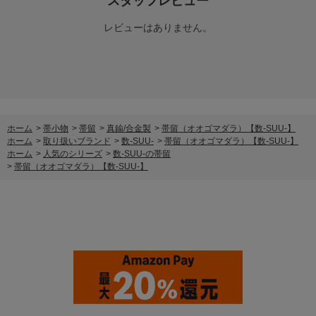
スタッフレビュー
レビューはありません。
ホーム
>
帯小物
>
帯留
>
真鍮/合金製
>
帯留（オオゴマダラ）【数-SUU-】
ホーム
>
取り扱いブランド
>
数-SUU-
>
帯留（オオゴマダラ）【数-SUU-】
ホーム
>
人気のシリーズ
>
数-SUU-の帯留
>
帯留（オオゴマダラ）【数-SUU-】