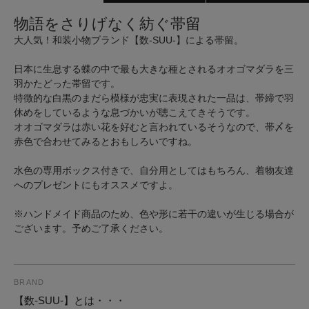
物語をさりげなく紡ぐ帯留
大人気！和装小物ブランド【数-SUU-】による帯留。
日本に生息する蝶の中で最も大きな種とされるオオゴマダラを三
羽かたどった帯留です。
特徴的な白黒のまだら模様が忠実に表現された一品は、帯締で羽
休めをしているような息づかいが聴こえてきそうです。
オオゴマダラは赤い花を好むと言われているそうなので、帯〆を
赤色で合わせてみるとおもしろいですね。
水色の専用ボックス付きで、自分用としてはもちろん、着物友達
へのプレゼントにもオススメですよ。
※ハンドメイド商品のため、色や形に若干の違いが生じる場合が
ございます。予めご了承ください。
BRAND
【数-SUU-】とは・・・