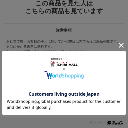
この商品を見た人は
こちらの商品も見ています
注意事項
お仕立て後、お客様の手元に届いてから30日以内であれば返品可能です。
返品にかかる送料は無料です。
ただし次に該当するものは返品をお受けできません。
・商品到着後31日以上経過した商品
・ご使用になられた商品
・お客様の元で、傷または破損が生じた商品
・1点あたり20万円以上の商品でお客様の寸法にお仕立て済みの場合
・時間帯指定は配送業者のサービスであり、確実なお届けをお約束できる
ものではございません。あらかじめご了承ください。
・天災・事故などによる交通渋滞や物量増加、異常気象やその他諸事情に
より、指定時間帯にお届けができない場合がございます。
（※上記理由によりご指定の時間帯にお届けができない場合、配送業者か
らお客様へのご連絡はおこなっておりません。）