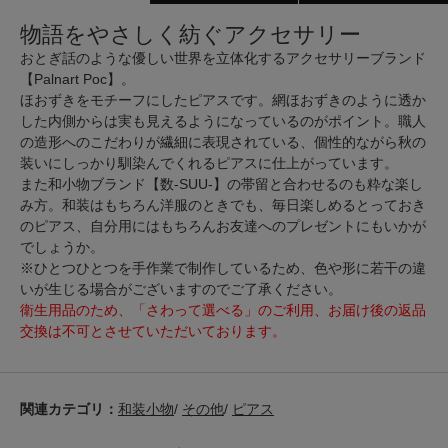
物語をやさしく紡ぐアクセサリー
おとぎ話のような優しい世界を立体化するアクセサリーブランド
【Palnart Poc】。
ほおずきをモチーフにしたピアスです。網ほおずきのように透か
した内側からは実も見えるようになっているのがポイント。職人
の造形へのこだわりが繊細に表現されている、個性的ながら秋の
装いにしっかり馴染んでくれるピアスに仕上がっています。
また和小物ブランド【数-SUU-】の帯留と合わせるのも粋な楽し
み方。和装はもちろん洋服のときでも、毎日楽しめるとっておき
のピアス、自分用にはもちろんお友達へのプレゼントにもいかが
でしょうか。
※ひとつひとつを手作業で制作しているため、色や形に若干の違
いが生じる場合がございますのでご了承ください。
衛生用品のため、「さわって選べる」のご利用、お届け後の返品
交換は不可とさせていただいております。
関連カテゴリ：
和装小物
/
その他
/
ピアス