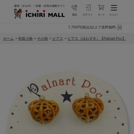
7,700円(税込)以上で送料無料
ホーム
>
和装小物
>
その他
>
ピアス
>
ピアス（ほおずき）【Palnart Poc】