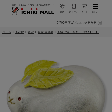
7,700円(税込)以上で送料無料
ホーム
>
帯小物
>
帯留
>
真鍮/合金製
>
帯留（雪うさぎ）【数-SUU-】