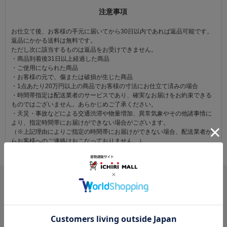
注意事項
お仕立て後、お客様の手元に届いてから30日以内であれば返品可能です。
返品にかかる送料は無料です。
ただし次に該当するものは返品をお受けできません。
・商品到着後31日以上経過した商品
・ご使用になられた商品
・お客様の元で、傷または破損が生じた商品
・1点あたり20万円以上の商品でお客様の寸法にお仕立て済みの場合
・時間帯指定は配送業者のサービスであり、確実なお届けをお約束できる
ものではございません。あらかじめご了承ください。
・天災・事故などによる交通渋滞や物量増加、異常気象やその他諸事情に
より、指定時間帯にお届けができない場合がございます。
（※上記理由によりご指定の時間帯にお届けができない場合、配送業者か
らお客様へのご連絡はおこなっておりません。）
レビュー
5.0