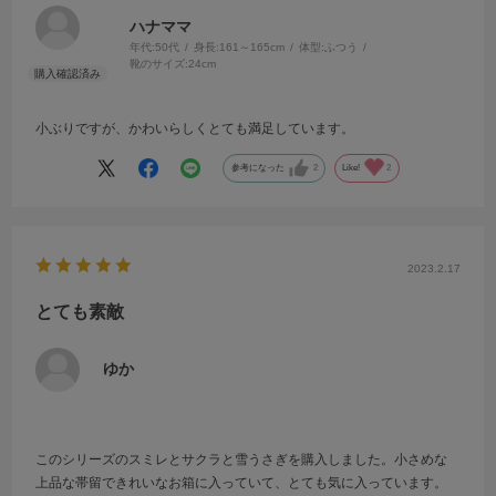
ハナママ
年代:
50代
身長:
161～165cm
体型:
ふつう
靴のサイズ:
24cm
小ぶりですが、かわいらしくとても満足しています。
参考になった
2
Like!
2
2023.2.17
とても素敵
ゆか
このシリーズのスミレとサクラと雪うさぎを購入しました。小さめな
上品な帯留できれいなお箱に入っていて、とても気に入っています。