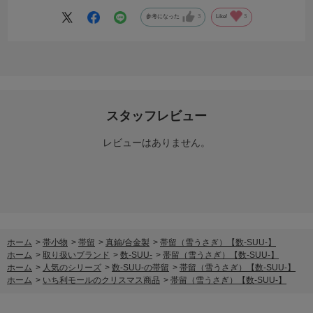
参考になった
3
Like!
3
スタッフレビュー
レビューはありません。
ホーム
>
帯小物
>
帯留
>
真鍮/合金製
>
帯留（雪うさぎ）【数-SUU-】
ホーム
>
取り扱いブランド
>
数-SUU-
>
帯留（雪うさぎ）【数-SUU-】
ホーム
>
人気のシリーズ
>
数-SUU-の帯留
>
帯留（雪うさぎ）【数-SUU-】
ホーム
>
いち利モールのクリスマス商品
>
帯留（雪うさぎ）【数-SUU-】