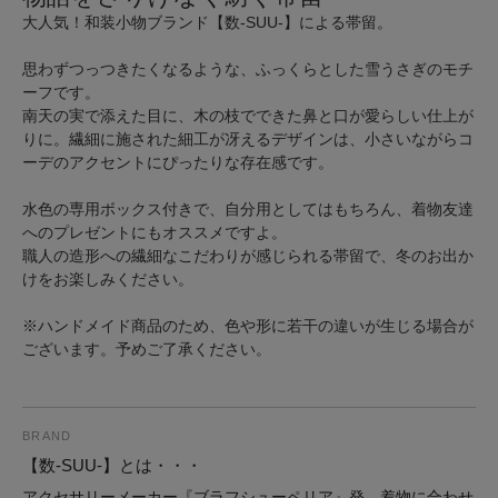
大人気！和装小物ブランド【数-SUU-】による帯留。
思わずつっつきたくなるような、ふっくらとした雪うさぎのモチ
ーフです。
南天の実で添えた目に、木の枝でできた鼻と口が愛らしい仕上が
りに。繊細に施された細工が冴えるデザインは、小さいながらコ
ーデのアクセントにぴったりな存在感です。
水色の専用ボックス付きで、自分用としてはもちろん、着物友達
へのプレゼントにもオススメですよ。
職人の造形への繊細なこだわりが感じられる帯留で、冬のお出か
けをお楽しみください。
※ハンドメイド商品のため、色や形に若干の違いが生じる場合が
ございます。予めご了承ください。
BRAND
【数-SUU-】とは・・・
アクセサリーメーカー『ブラフシューペリア』発。着物に合わせ