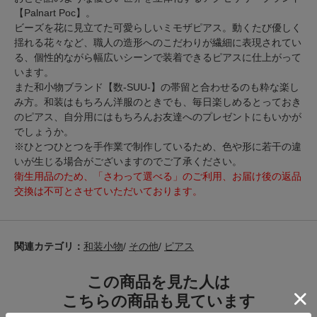
【Palnart Poc】。
ビーズを花に見立てた可愛らしいミモザピアス。動くたび優しく
揺れる花々など、職人の造形へのこだわりが繊細に表現されてい
る、個性的ながら幅広いシーンで装着できるピアスに仕上がって
います。
また和小物ブランド【数-SUU-】の帯留と合わせるのも粋な楽し
み方。和装はもちろん洋服のときでも、毎日楽しめるとっておき
のピアス、自分用にはもちろんお友達へのプレゼントにもいかが
でしょうか。
※ひとつひとつを手作業で制作しているため、色や形に若干の違
いが生じる場合がございますのでご了承ください。
衛生用品のため、「さわって選べる」のご利用、お届け後の返品
交換は不可とさせていただいております。
関連カテゴリ：
和装小物
/
その他
/
ピアス
この商品を見た人は
こちらの商品も見ています