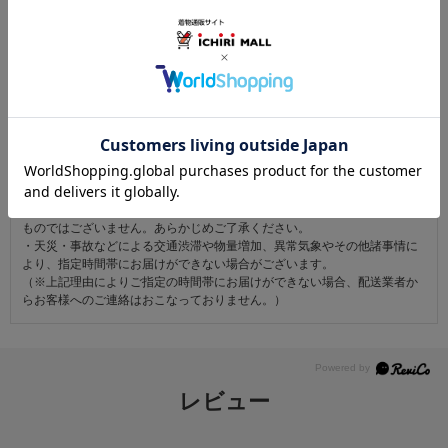
注意事項
お仕立て後、お客様の手元に届いてから30日以内であれば返品可能です。
返品にかかる送料は無料です。
ただし次に該当するものは返品をお受けできません。
・商品到着後31日以上経過した商品
・ご使用になられた商品
・お客様の元で、傷または破損が生じた商品
・1点あたり20万円以上の商品でお客様の寸法にお仕立て済みの場合
・時間帯指定は配送業者のサービスであり、確実なお届けをお約束できる
ものではございません。あらかじめご了承ください。
・天災・事故などによる交通渋滞や物量増加、異常気象やその他諸事情に
より、指定時間帯にお届けができない場合がございます。
（※上記理由によりご指定の時間帯にお届けができない場合、配送業者か
らお客様へのご連絡はおこなっておりません。）
レビュー