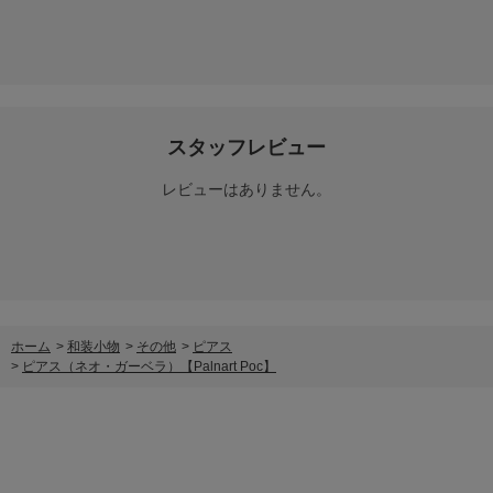
スタッフレビュー
レビューはありません。
ホーム
>
和装小物
>
その他
>
ピアス
>
ピアス（ネオ・ガーベラ）【Palnart Poc】