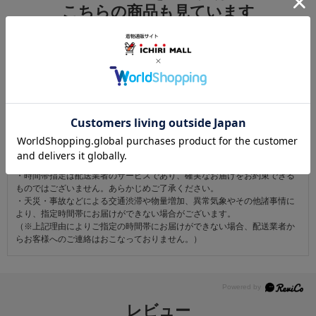
こちらの商品も見ています
注意事項
お仕立て後、お客様の手元に届いてから30日以内であれば返品可能です。
返品にかかる送料は無料です。
ただし次に該当するものは返品をお受けできません。
・商品到着後31日以上経過した商品
・ご使用になられた商品
・お客様の元で、傷または破損が生じた商品
・1点あたり20万円以上の商品でお客様の寸法にお仕立て済みの場合
・時間帯指定は配送業者のサービスであり、確実なお届けをお約束できる
ものではございません。あらかじめご了承ください。
・天災・事故などによる交通渋滞や物量増加、異常気象やその他諸事情に
より、指定時間帯にお届けができない場合がございます。
（※上記理由によりご指定の時間帯にお届けができない場合、配送業者か
らお客様へのご連絡はおこなっておりません。）
レビュー