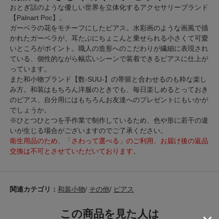
おとぎ話のような優しい世界を立体化するアクセサリーブランド
【Palnart Poc】。
ガーベラの花をモチーフにしたピアス。水彩画のような画風で描
かれたガーベラが、耳たぶにちょこんと乗せられる小さくて可愛
いところがポイント。職人の造形へのこだわりが繊細に表現され
ている、個性的ながら幅広いシーンで装着できるピアスに仕上が
っています。
また和小物ブランド【数-SUU-】の帯留と合わせるのも粋な楽し
み方。和装はもちろん洋服のときでも、毎日楽しめるとっておき
のピアス、自分用にはもちろんお友達へのプレゼントにもいかが
でしょうか。
※ひとつひとつを手作業で制作しているため、色や形に若干の違
いが生じる場合がございますのでご了承ください。
衛生用品のため、「さわって選べる」のご利用、お届け後の返品
交換は不可とさせていただいております。
関連カテゴリ：
和装小物
/
その他
/
ピアス
この商品を見た人は