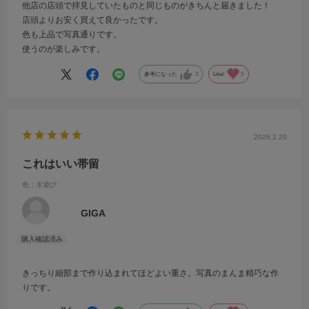
他店の店頭で拝見していたものと同じものがきちんと届きました！
店頭よりお安く買えて良かったです。
色も上品で写真通りです。
使うのが楽しみです。
参考になった
3
Like!
3
2026.1.20
これはいい帯留
色：水遊び
GIGA
きっちり細部まで作り込まれてほどよい重さ。写真のまんま精巧な作
りです。