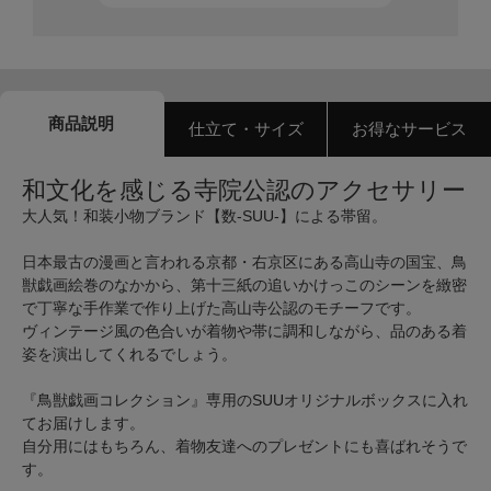
商品説明
仕立て・サイズ
お得なサービス
和文化を感じる寺院公認のアクセサリー
大人気！和装小物ブランド【数-SUU-】による帯留。
日本最古の漫画と言われる京都・右京区にある高山寺の国宝、鳥
獣戯画絵巻のなかから、第十三紙の追いかけっこのシーンを緻密
で丁寧な手作業で作り上げた高山寺公認のモチーフです。
ヴィンテージ風の色合いが着物や帯に調和しながら、品のある着
姿を演出してくれるでしょう。
『鳥獣戯画コレクション』専用のSUUオリジナルボックスに入れ
てお届けします。
自分用にはもちろん、着物友達へのプレゼントにも喜ばれそうで
す。