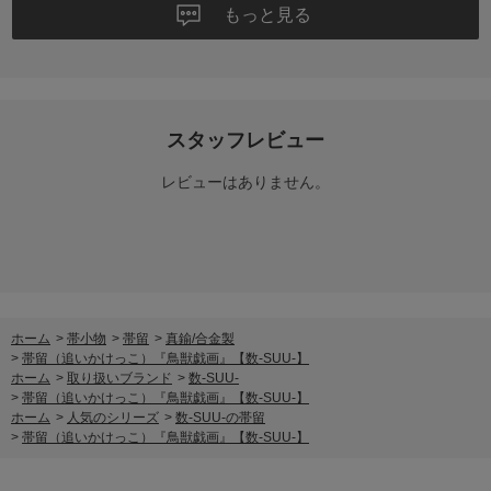
もっと見る
スタッフレビュー
レビューはありません。
ホーム
>
帯小物
>
帯留
>
真鍮/合金製
>
帯留（追いかけっこ）『鳥獣戯画』【数-SUU-】
ホーム
>
取り扱いブランド
>
数-SUU-
>
帯留（追いかけっこ）『鳥獣戯画』【数-SUU-】
ホーム
>
人気のシリーズ
>
数-SUU-の帯留
>
帯留（追いかけっこ）『鳥獣戯画』【数-SUU-】