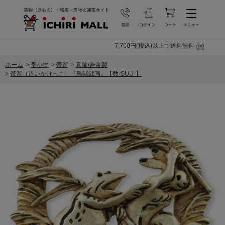
7,700円(税込)以上で送料無料
ホーム
>
帯小物
>
帯留
>
真鍮/合金製
>
帯留（追いかけっこ）『鳥獣戯画』【数-SUU-】