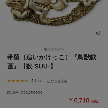
帯留（追いかけっこ）『鳥獣戯
画』【数-SUU-】
4.6
（9）
レビューを見る
商品番号
0316157000000
￥6,710
（税込）