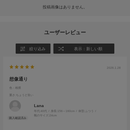
投稿画像はありません。
ユーザーレビュー
絞り込み
表示：新しい順
2026.1.28
想像通り
色：相撲
重さ
:ちょうど良い
Lana
年代:
40代
身長:
156～160cm
体型:
ふつう
靴のサイズ:
24cm