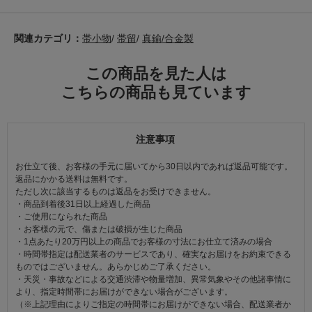
関連カテゴリ：
帯小物
/
帯留
/
真鍮/合金製
この商品を見た人は
こちらの商品も見ています
注意事項
お仕立て後、お客様の手元に届いてから30日以内であれば返品可能です。
返品にかかる送料は無料です。
ただし次に該当するものは返品をお受けできません。
・商品到着後31日以上経過した商品
・ご使用になられた商品
・お客様の元で、傷または破損が生じた商品
・1点あたり20万円以上の商品でお客様の寸法にお仕立て済みの場合
・時間帯指定は配送業者のサービスであり、確実なお届けをお約束できる
ものではございません。あらかじめご了承ください。
・天災・事故などによる交通渋滞や物量増加、異常気象やその他諸事情に
より、指定時間帯にお届けができない場合がございます。
（※上記理由によりご指定の時間帯にお届けができない場合、配送業者か