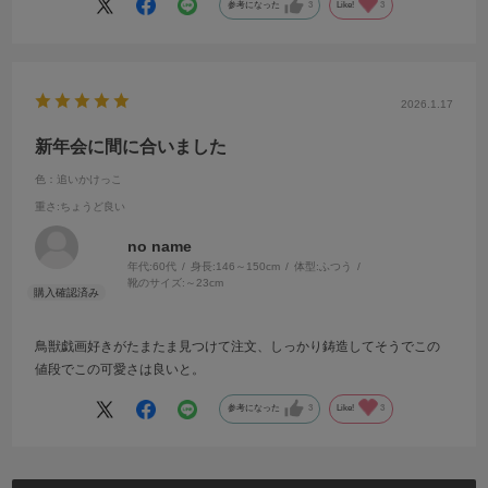
参考になった
3
Like!
3
2026.1.17
新年会に間に合いました
色：追いかけっこ
重さ
:ちょうど良い
no name
年代:
60代
身長:
146～150cm
体型:
ふつう
靴のサイズ:
～23cm
鳥獣戯画好きがたまたま見つけて注文、しっかり鋳造してそうでこの
値段でこの可愛さは良いと。
参考になった
3
Like!
3