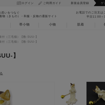
ログイン
ご利用ガイド
新規会員登録
ゲ
お電話でのご注文は
の思いをつなぐ
 着物（きもの）・和服・反物の通販サイト
平日11:00～1
帯小物
小物
肌着
根付（三毛猫）【数-SUU-】
根付（三毛猫）【数-SUU-】
UU-】
る