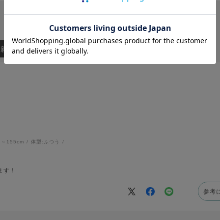
：新しい順
1～155cm
体型:
ふつう
ます！
参考