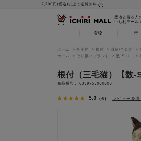
7,700円(税込)以上で送料無料
産地と着る人
いち利モール
着物
帯
ホーム
>
帯小物
>
根付
>
真鍮/合金製
>
ホーム
>
取り扱いブランド
>
数-SUU-
>
根付（三毛猫）【数-S
商品番号：
0339753000000
5.0
（6）
レビューを見