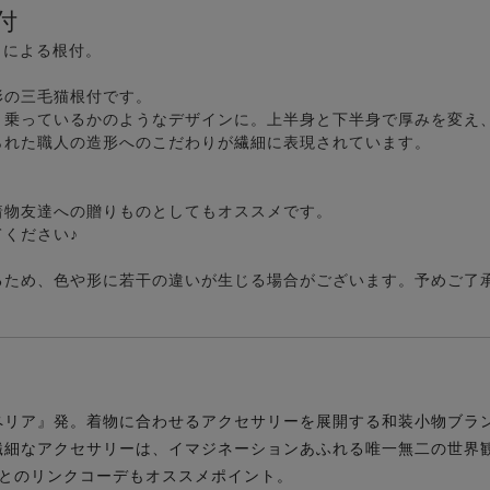
付
】による根付。
形の三毛猫根付です。
と乗っているかのようなデザインに。上半身と下半身で厚みを変え
られた職人の造形へのこだわりが繊細に表現されています。
着物友達への贈りものとしてもオススメです。
ください♪
るため、色や形に若干の違いが生じる場合がございます。予めご了
ペリア』発。着物に合わせるアクセサリーを展開する和装小物ブラ
繊細なアクセサリーは、イマジネーションあふれる唯一無二の世界
oc】とのリンクコーデもオススメポイント。