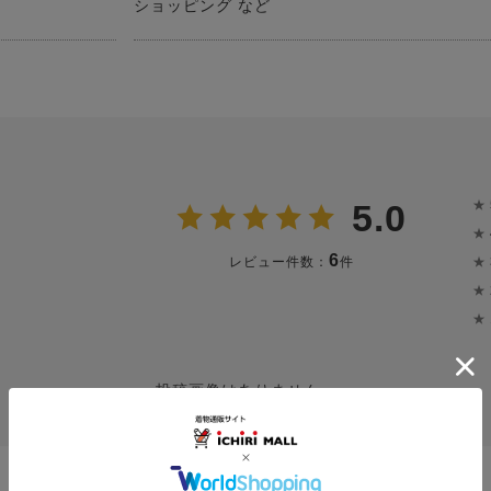
ショッピング など
★
5.0
★
6
★
レビュー件数：
件
★
★
投稿画像はありません。