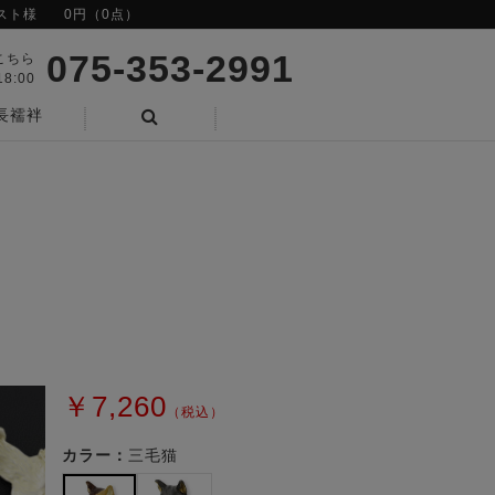
スト様
0円（0点）
075-353-2991
こちら
8:00
長襦袢
検索
￥7,260
（税込）
カラー：
三毛猫