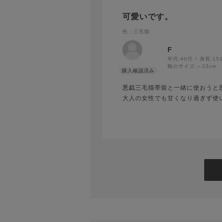
可愛いです。
色：三毛猫
F
年代:
40代
身長:
15
靴のサイズ:
～23cm
悪戯三毛猫帯留と一緒に使おうと
大人の女性でも甘くなり過ぎず使