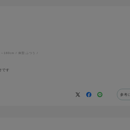
6～160cm
体型:
ふつう
けです
参考