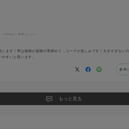
1～155cm
体型:
ふつう
思います！帯は猫柄か毬柄の帯締めて…コーデが楽しみです！大きすぎない
いやすいと思います。
参考
もっと見る