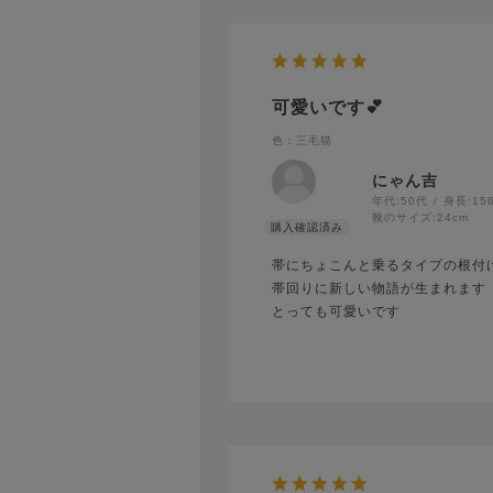
可愛いです💕
色：三毛猫
にゃん吉
年代:
50代
身長:
15
靴のサイズ:
24cm
帯にちょこんと乗るタイプの根付
帯回りに新しい物語が生まれます
とっても可愛いです