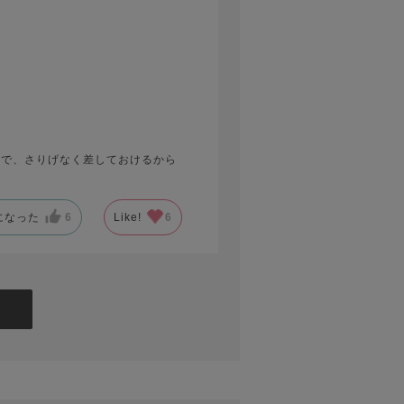
ので、さりげなく差しておけるから
になった
6
Like!
6