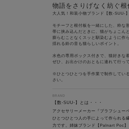
物語をさりげなく紡ぐ根
大人気！和装小物ブランド【数-SUU-
モチーフと根付板を一緒にした、粋な
帯に挟み込んだときに、猫がちょこん
膨らむことなくスッと馴染むように作
揺れる鈴の音も猫らしいポイント。
水色の専用ボックス付きで、猫好きな
ぜひ、お出かけのおともに連れて行って
※ひとつひとつを手作業で制作してい
さい。
BRAND
【数-SUU-】とは・・・
アクセサリーメーカー『ブラフシュー
ひとつひとつ人の手によって作られる
力です。姉妹ブランド【Palnart P