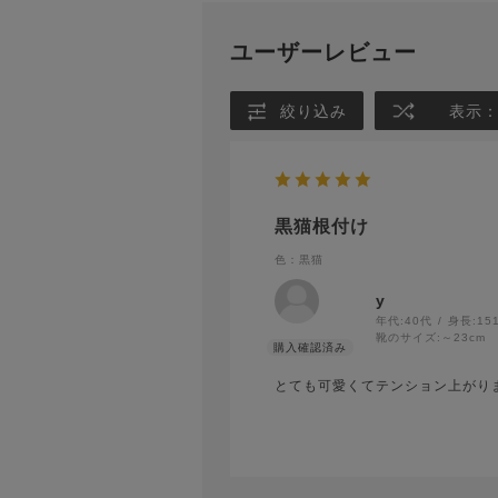
ユーザーレビュー
絞り込み
表示
黒猫根付け
色：黒猫
y
年代:
40代
身長:
15
靴のサイズ:
～23cm
とても可愛くてテンション上がり