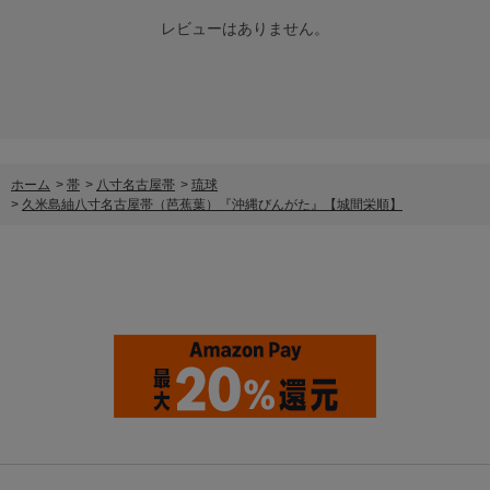
レビューはありません。
ホーム
>
帯
>
八寸名古屋帯
>
琉球
>
久米島紬八寸名古屋帯（芭蕉葉）『沖縄びんがた』【城間栄順】