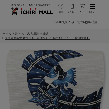
7,700円(税込)以上で送料無料
ホーム
>
帯
>
八寸名古屋帯
>
琉球
>
久米島紬八寸名古屋帯（芭蕉葉）『沖縄びんがた』【城間栄順】