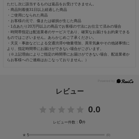
ただし次に該当するものは返品をお受けできません。
・商品到着後31日以上経過した商品
・ご使用になられた商品
・お客様の元で、傷または破損が生じた商品
・1点あたり20万円以上の商品でお客様の寸法にお仕立て済みの場合
・時間帯指定は配送業者のサービスであり、確実なお届けをお約束できる
ものではございません。あらかじめご了承ください。
・天災・事故などによる交通渋滞や物量増加、異常気象やその他諸事情に
より、指定時間帯にお届けができない場合がございます。
（※上記理由によりご指定の時間帯にお届けができない場合、配送業者か
らお客様へのご連絡はおこなっておりません。）
レビュー
0.0
0
レビュー件数：
件
★
5
(0)