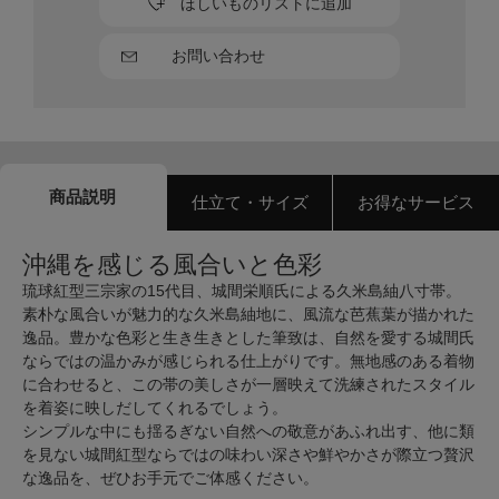
ほしいものリストに追加
お問い合わせ
商品説明
仕立て・サイズ
お得なサービス
沖縄を感じる風合いと色彩
琉球紅型三宗家の15代目、城間栄順氏による久米島紬八寸帯。
素朴な風合いが魅力的な久米島紬地に、風流な芭蕉葉が描かれた
逸品。豊かな色彩と生き生きとした筆致は、自然を愛する城間氏
ならではの温かみが感じられる仕上がりです。無地感のある着物
に合わせると、この帯の美しさが一層映えて洗練されたスタイル
を着姿に映しだしてくれるでしょう。
シンプルな中にも揺るぎない自然への敬意があふれ出す、他に類
を見ない城間紅型ならではの味わい深さや鮮やかさが際立つ贅沢
な逸品を、ぜひお手元でご体感ください。