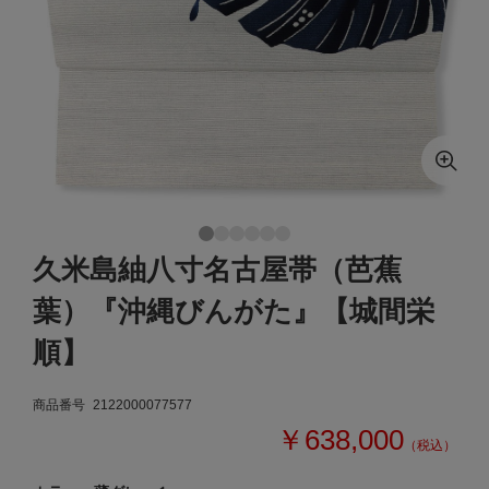
久米島紬八寸名古屋帯（芭蕉
葉）『沖縄びんがた』【城間栄
順】
商品番号
2122000077577
￥638,000
（税込）