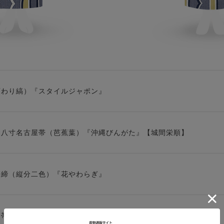
変わり縞）『スタイルジャポン』
紬八寸名古屋帯（芭蕉葉）『沖縄びんがた』【城間栄順】
帯締（縦分二色）『花やわらぎ』
り帯揚（網目）【加藤萬】