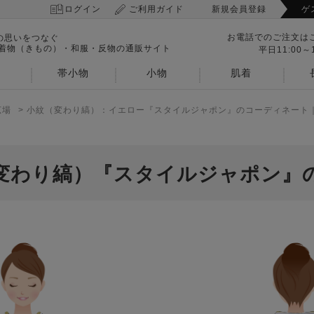
ログイン
ご利用ガイド
新規会員登録
ゲ
お電話でのご注文は
の思いをつなぐ
 着物（きもの）・和服・反物の通販サイト
平日11:00～1
帯小物
小物
肌着
広場
>
小紋（変わり縞）：イエロー『スタイルジャポン』のコーディネート｜
変わり縞）『スタイルジャポン』