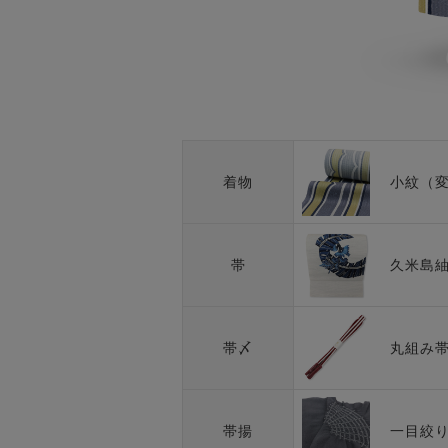
小紋（
着物
久米島
帯
丸組み
帯〆
一目絞
帯揚