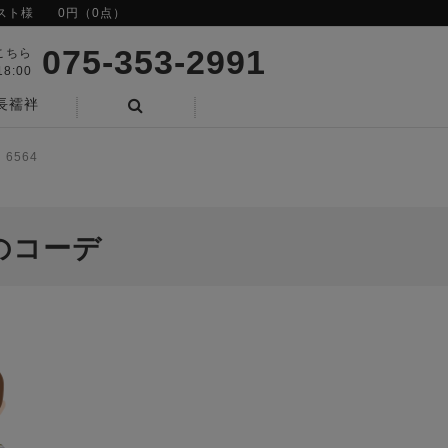
スト様
0円（0点）
075-353-2991
こちら
8:00
長襦袢
検索
6564
のコーデ