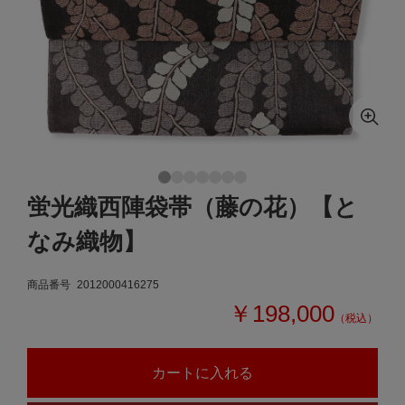
蛍光織西陣袋帯（藤の花）【と
なみ織物】
商品番号
2012000416275
￥198,000
（税込）