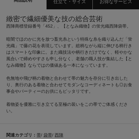
仕立て・サイズ
お得なサービス
緻密で繊細優美な技の総合芸術
西陣商標登録番号「452」、【となみ織物】の蛍光織西陣袋帯。
暗闇でほのかに光を放つ畜光糸という特殊な糸を織り込んだ「蛍
光織」で藤の花を表現しています。総柄ながら縦に伸びる柄行き
はスマートな印象に。また織技法や柄行きだけでなく、軽やかな
風合いで締めやすさも申し分なく、老舗の職人技が集結した【と
なみ織物】ならではの価値ある一本になっています。
色無地や飛び柄の着物と合わせて帯の魅力を存分に引き出した
り、奥行のある着物と合わせてモダンなコーディネートも◎お食
事会やパーティーのお供にもピッタリです。
着物姿を優雅に引き立てる至極の装いをこの帯でご体感くださ
い。
関連カテゴリ：
帯
/
袋帯
/
西陣