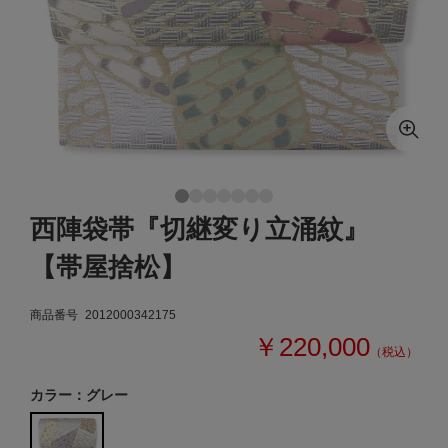
西陣袋帯『切継変り立涌紋』
【帯屋捨松】
商品番号
2012000342175
￥220,000
（税込）
カラー：グレー