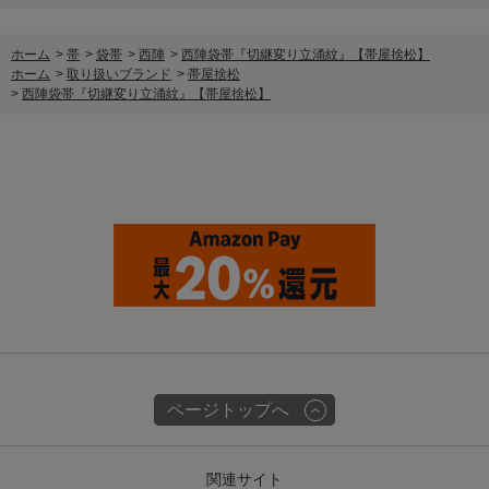
ホーム
>
帯
>
袋帯
>
西陣
>
西陣袋帯『切継変り立涌紋』【帯屋捨松】
ホーム
>
取り扱いブランド
>
帯屋捨松
>
西陣袋帯『切継変り立涌紋』【帯屋捨松】
ページトップへ
関連サイト