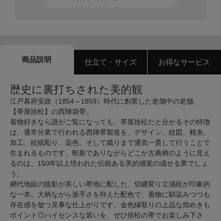
商品説明
仕立て・サイズ
お得なサービス
歴史に裏打ちされた美的観
江戸幕府安政（1854～1859）時代に創業した老舗中の老舗、
【帯屋捨松】の西陣袋帯。
着物好きなら誰がご覧になっても、帯屋捨松だと分かるその特徴
は、通常分業で行われる西陣帯製造を、デザイン、紋図、精糸、
加工、紋紙彫り、染色、そして織りまで通気一貫して行うことで
生まれるものです。斬新でありながらどこか古典柄のように見え
るのは、150年以上培われた伝統ある美的感覚の成せる業でしょ
う。
網代地紋の陰影が美しい帯地に配した、切継変り立涌紋が印象的
な一本。大柄ながら派手さを抑えた配色で、着物に馴染みつつも
存在感を放つ見事な仕上がりです。金色縁取りの上品な煌めきも
ポイント◎ハイセンスな装いを、ぜひ捨松の帯でお楽しみ下さ