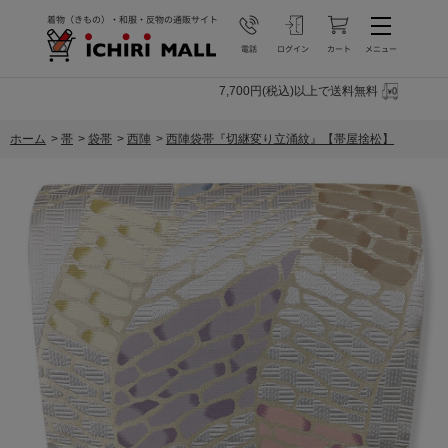
7,700円(税込)以上で送料無料
ホーム
>
帯
>
袋帯
>
西陣
>
西陣袋帯『切継変り立涌紋』【帯屋捨松】