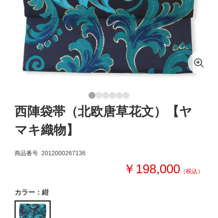
西陣袋帯（北欧唐草花文）【ヤ
マキ織物】
商品番号
2012000267136
￥198,000
（税込）
カラー：紺