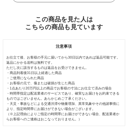
この商品を見た人は
こちらの商品も見ています
注意事項
お仕立て後、お客様の手元に届いてから30日以内であれば返品可能です。
返品にかかる送料は無料です。
ただし次に該当するものは返品をお受けできません。
・商品到着後31日以上経過した商品
・ご使用になられた商品
・お客様の元で、傷または破損が生じた商品
・1点あたり20万円以上の商品でお客様の寸法にお仕立て済みの場合
・時間帯指定は配送業者のサービスであり、確実なお届けをお約束できる
ものではございません。あらかじめご了承ください。
・天災・事故などによる交通渋滞や物量増加、異常気象やその他諸事情に
より、指定時間帯にお届けができない場合がございます。
（※上記理由によりご指定の時間帯にお届けができない場合、配送業者か
らお客様へのご連絡はおこなっておりません。）