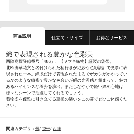
商品説明
仕立て・サイズ
お得なサービス
織で表現される豊かな色彩美
西陣商標登録番号「486」、【ヤマキ織物】謹製の袋帯。
北欧唐草花文と名付けられた柄行きが絶妙な色彩設計で見事に表
現された一本。緯糸だけで表現されたまるでボカシがかかってい
るかのような緻密で豊かな色合いが絹の光沢感と相まって、魅力
あるハイセンスな着姿を演出。またしなやかで軽い締め心地は
様々なシーンで活躍してくれるでしょう。
着物姿を優雅に引き立てる至極の装いをこの帯でぜひご体感くだ
さい。
関連カテゴリ：
帯
/
袋帯
/
西陣