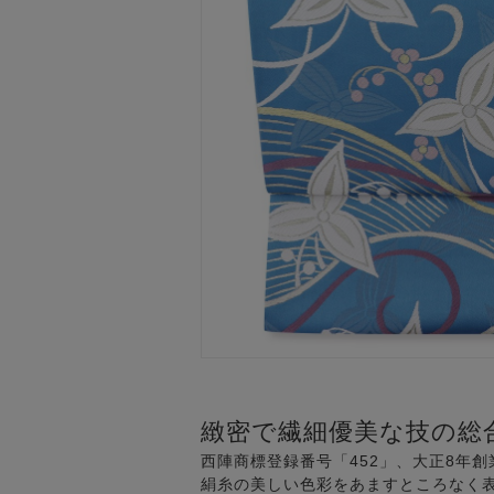
緻密で繊細優美な技の総
西陣商標登録番号「452」、大正8年
絹糸の美しい色彩をあますところなく