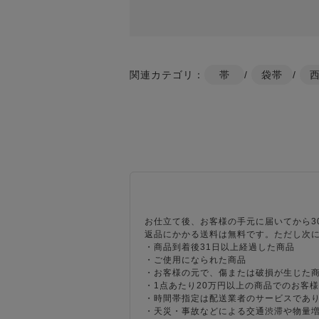
関連カテゴリ：
帯
/
袋帯
/
お仕立て後、お客様の手元に届いてから3
返品にかかる送料は無料です。ただし次
・商品到着後31日以上経過した商品
・ご使用になられた商品
・お客様の元で、傷または破損が生じた
・1点あたり20万円以上の商品でのお客
・時間帯指定は配送業者のサービスであ
・天災・事故などによる交通渋滞や物量