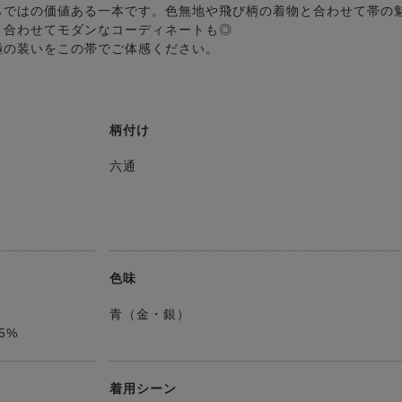
らではの価値ある一本です。色無地や飛び柄の着物と合わせて帯の
と合わせてモダンなコーディネートも◎
極の装いをこの帯でご体感ください。
柄付け
六通
色味
青（金・銀）
5%
着用シーン