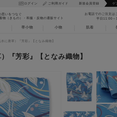
ログイン
ご利用ガイド
新規会員登録
ゲ
お電話でのご注文は
の思いをつなぐ
 着物（きもの）・和服・反物の通販サイト
平日11:00～1
帯小物
小物
肌着
流水に唐草）『芳彩』【となみ織物】
草）『芳彩』【となみ織物】