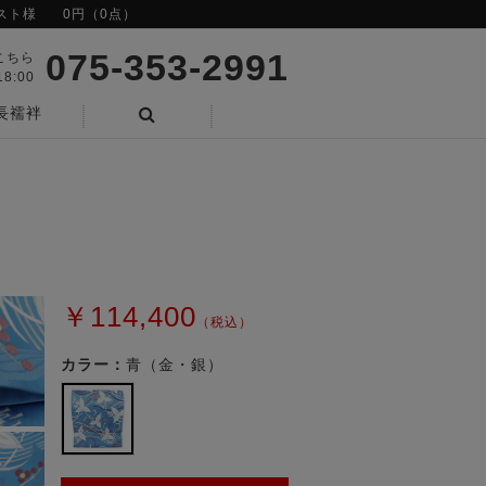
スト様
0円（0点）
075-353-2991
こちら
8:00
長襦袢
検索
￥114,400
（税込）
カラー：
青（金・銀）