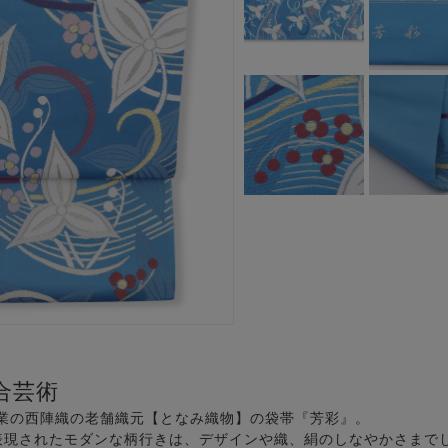
合芸術
創業の西陣織の老舗織元【となみ織物】の袋帯『芳彩』。
表現されたモダンな柄行きは、デザインや織、絹のしなやかさまで