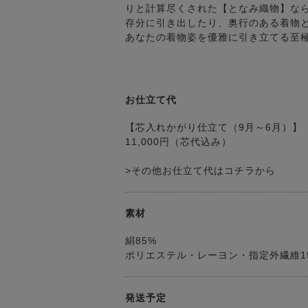
りと計算尽くされた【となみ織物】な
存分に引き出したり、奥行のある着物
あなたの着物姿を優雅に引き立てる至
お仕立て代
【芯入れかがり仕立て（9月～6月）】
11,000円（芯代込み）
>その他お仕立て代はコチラから
素材
絹85%
ポリエステル・レーヨン・指定外繊維1
発送予定