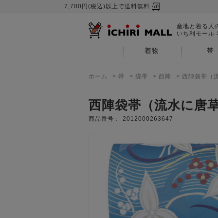
7,700円(税込)以上で送料無料
産地と着る人
いち利モール
着物
帯
ホーム
>
帯
>
袋帯
>
西陣
>
西陣袋帯（
西陣袋帯（流水に唐
商品番号：
2012000263647