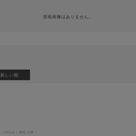
投稿画像はありません。
：新しい順
1～155cm
体型:
小柄