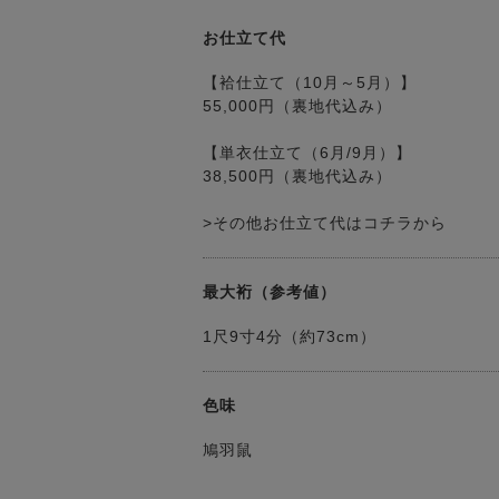
お仕立て代
【袷仕立て（10月～5月）】
55,000円（裏地代込み）
【単衣仕立て（6月/9月）】
38,500円（裏地代込み）
>その他お仕立て代はコチラから
最大裄（参考値）
1尺9寸4分（約73cm）
色味
鳩羽鼠