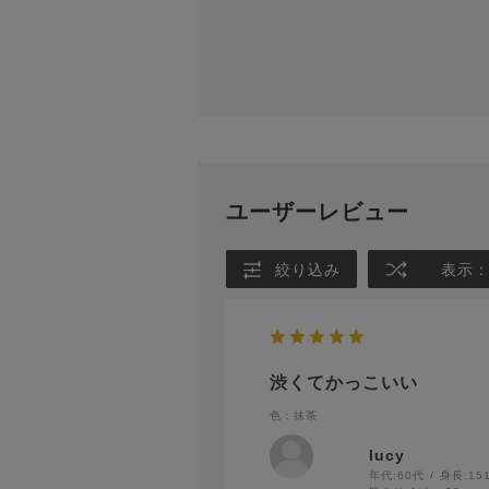
ユーザーレビュー
絞り込み
表示
渋くてかっこいい
色：抹茶
lucy
年代:
60代
身長:
15