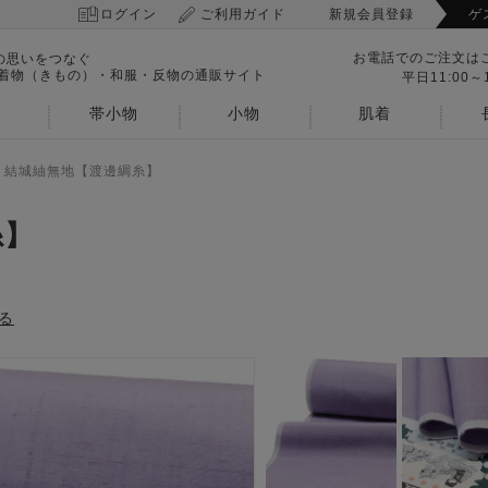
ログイン
ご利用ガイド
新規会員登録
ゲ
お電話でのご注文は
の思いをつなぐ
 着物（きもの）・和服・反物の通販サイト
平日11:00～1
帯小物
小物
肌着
>
結城紬無地【渡邊綢糸】
糸】
る