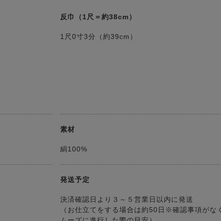
反巾（1尺＝約38cm）
1尺0寸3分（約39cm）
素材
絹100%
発送予定
決済確認日より３～５営業日以内に発送
（お仕立てをする場合は約50日※確認事項がな
ムーズに進行した際の目安）