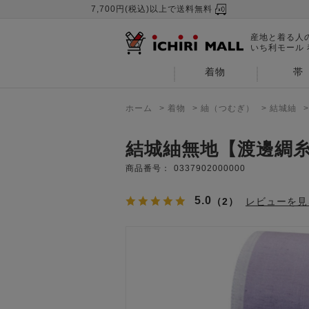
7,700円(税込)以上で送料無料
産地と着る人
いち利モール
着物
帯
ホーム
>
着物
>
紬（つむぎ）
>
結城紬
結城紬無地【渡邊綢
商品番号：
0337902000000
5.0
（2）
レビューを見