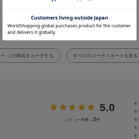
この商品をコーデする
すべてのコーディネートを見る
★
5.0
★
2
★
レビュー件数：
件
★
★