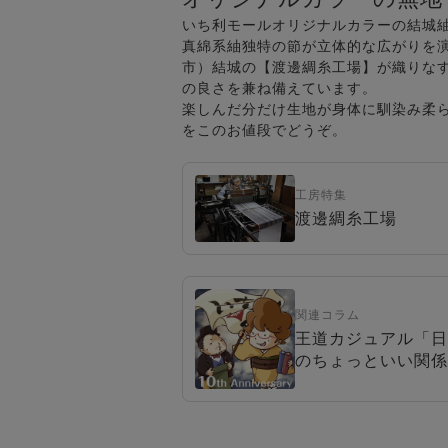
いち利モールオリジナルカラーの結城
真綿系紬独特の節が立体的な広がりを
市）結城の【渡邊綢糸工場】が織りな
の良さを兼ね備えています。
楽しんだ分だけ生地が身体に馴染み柔
をこのお値段でどうぞ。
工房特集
渡邊綢糸工場
関連コラム
王道カジュアル「日
のちょっといい関係