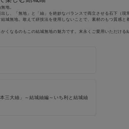
紬無地。
演出し、「無地」と「紬」を絶妙なバランスで両立させる石下（現
す結城無地。敢えて絣技法を使用しないことで、素材のもつ質感と
らかくなるのもこの結城無地の魅力です。末永くご愛用いただける
本三大紬」～結城紬編～いち利と結城紬