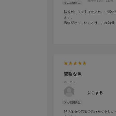
靴のサイズ:
～23cm
抹茶色、って実は渋い色。で届い
ます。
着物がかっこいいとは、これ如何
素敵な色
色：空色
にこまる
好きな色の無地の真綿紬が欲しか