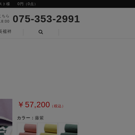
スト様
0円（0点）
075-353-2991
こちら
8:00
長襦袢
検索
￥57,200
（税込）
カラー：
藤紫