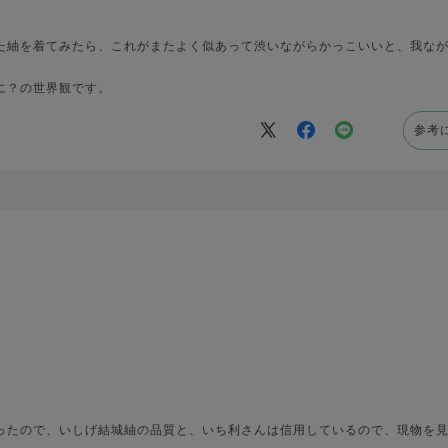
た紬を着てみたら、これがまたよく似あって渋いながらかっこいいと、我な
に？の世界観です。
参考
ったので、いしげ結城紬の品質と、いち利さんは信用しているので、現物を