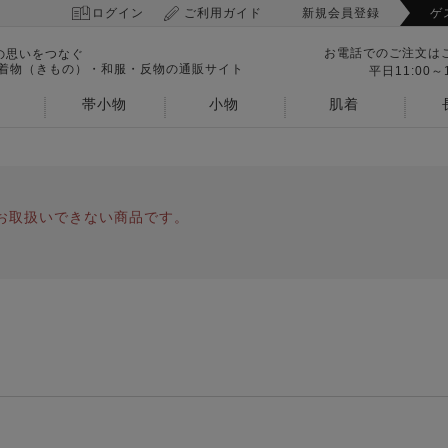
ログイン
ご利用ガイド
新規会員登録
ゲ
お電話でのご注文は
の思いをつなぐ
 着物（きもの）・和服・反物の通販サイト
平日11:00～1
帯小物
小物
肌着
お取扱いできない商品です。