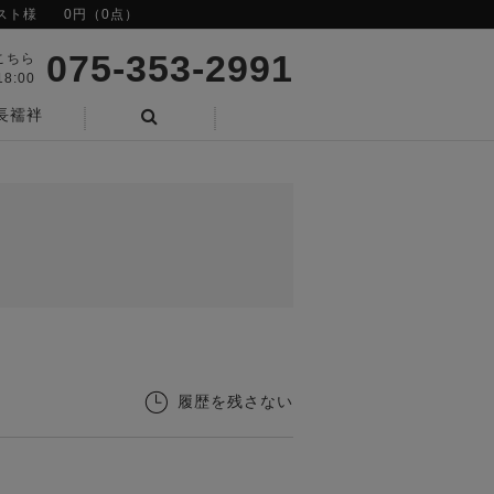
スト様
0円（0点）
075-353-2991
こちら
8:00
長襦袢
検索
履歴を残さない