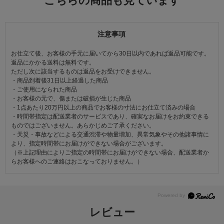
こちらの商品も見ています
注意事項
お仕立て後、お客様の手元に届いてから30日以内であれば返品可能です。
返品にかかる送料は無料です。
ただし次に該当するものは返品をお受けできません。
・商品到着後31日以上経過した商品
・ご使用になられた商品
・お客様の元で、傷または破損が生じた商品
・1点あたり20万円以上の商品でお客様の寸法にお仕立て済みの場合
・時間帯指定は配送業者のサービスであり、確実なお届けをお約束できる
ものではございません。あらかじめご了承ください。
・天災・事故などによる交通渋滞や物量増加、異常気象やその他諸事情に
より、指定時間帯にお届けができない場合がございます。
（※上記理由によりご指定の時間帯にお届けができない場合、配送業者か
らお客様へのご連絡はおこなっておりません。）
レビュー