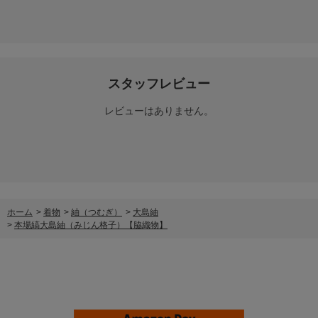
スタッフレビュー
レビューはありません。
ホーム
>
着物
>
紬（つむぎ）
>
大島紬
>
本場縞大島紬（みじん格子）【脇織物】