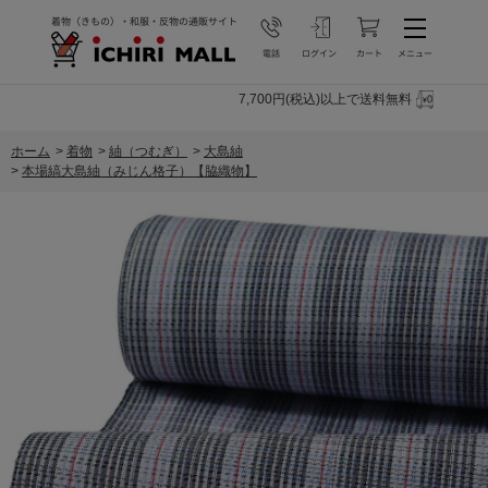
7,700円(税込)以上で送料無料
ホーム
>
着物
>
紬（つむぎ）
>
大島紬
>
本場縞大島紬（みじん格子）【脇織物】