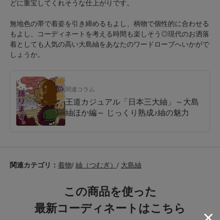
どに重宝してくれそうな仕上がりです。
無地色の帯で着姿を引き締めるもよし、柄物で個性的に合わせる
もよし、コーディネートを考える時間も楽しそう◎現代のお洒落
着としても人気の高い大島紬をあなたのワードローブへいかがで
しょうか。
関連コラム
王道カジュアル「日本三大紬」～大島
紬ほか編～ じっくり熟成♪紬の魅力
関連カテゴリ：
着物
/
紬（つむぎ）
/
大島紬
この商品を使った
最新コーディネートはこちら