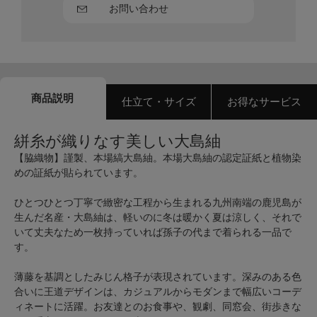
お問い合わせ
商品説明
仕立て・サイズ
お得なサービス
絣糸が織りなす美しい大島紬
【脇織物】謹製、本場縞大島紬。本場大島紬の認定証紙と植物染
めの証紙が貼られています。
ひとつひとつ丁寧で緻密な工程から生まれる九州南端の鹿児島が
生んだ名産・大島紬は、軽いのに冬は暖かく夏は涼しく、それで
いて丈夫なため一枚持っていれば孫子の代まで着られる一品で
す。
薄藤を基調としたみじん格子が表現されています。深みのある色
合いに王道デザインは、カジュアルからモダンまで幅広いコーデ
ィネートに活躍。お友達とのお食事や、観劇、同窓会、街歩きな