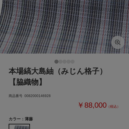
本場縞大島紬（みじん格子）
【脇織物】
商品番号
0082000146928
￥88,000
（税込）
カラー：薄藤