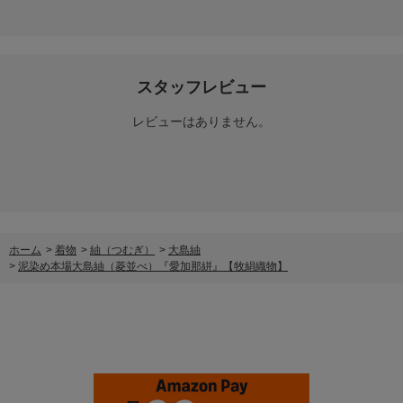
スタッフレビュー
レビューはありません。
ホーム
>
着物
>
紬（つむぎ）
>
大島紬
>
泥染め本場大島紬（菱並べ）『愛加那絣』【牧絹織物】