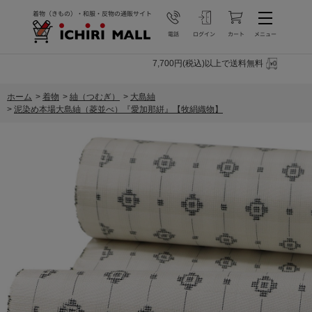
7,700円(税込)以上で送料無料
ホーム
>
着物
>
紬（つむぎ）
>
大島紬
>
泥染め本場大島紬（菱並べ）『愛加那絣』【牧絹織物】