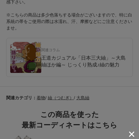
感下さい。
※こちらの商品は多少色落ちする場合がございますので、特に白
系統の帯をご使用の際は水濡れ、汗、摩擦などにご注意ください
ませ。
関連コラム
王道カジュアル「日本三大紬」～大島
紬ほか編～ じっくり熟成♪紬の魅力
関連カテゴリ：
着物
/
紬（つむぎ）
/
大島紬
この商品を使った
最新コーディネートはこちら