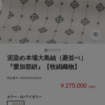
泥染め本場大島紬（菱並べ）
『愛加那絣』【牧絹織物】
商品番号
0082000146544
￥275,000
（税込）
カラー：白×アイボリー