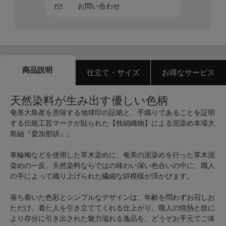
お問い合わせ
商品説明
仕立て・サイズ
お得なサービス
天然染料が生み出す優しい色柄
奄美大島産を意味する地球印の証紙と、手織りであることを証明
する伝統工芸マークが貼られた【牧絹織物】による泥染め本場大
島紬『愛加那絣』。
車輪梅などを使用した草木染めに、奄美の泥染めを行った草木泥
染めの一反。天然染料ならではの味わい深い色合いの中に、職人
の手によって織り上げられた繊細な絣模様が浮かびます。
落ち着いた色彩とシンプルなデザインは、年齢を問わずお召しお
ただけ、着た人を引き立ててくれる仕上がり。職人の情熱と技に
より存分に引き出された魅力溢れる逸品を、どうぞお手元でご体