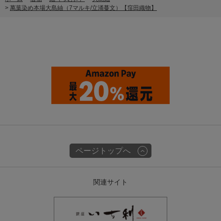
>
萬葉染め本場大島紬（7マルキ/立涌蔓文）【窪田織物】
ページトップへ
関連サイト