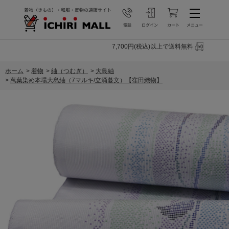
7,700円(税込)以上で送料無料
ホーム
>
着物
>
紬（つむぎ）
>
大島紬
>
萬葉染め本場大島紬（7マルキ/立涌蔓文）【窪田織物】