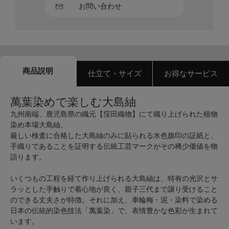
お問い合わせ
商品説明
仕立て・サイズ
お得なサービス
萬葉染めで楽しむ大島紬
九州南端、鹿児島県の織元【窪田織物】にて織り上げられた植物
染め本場大島紬。
厳しい検査に合格した大島紬のみに貼られる水色旗印の証紙と、
手織りであることを証明する伝統工芸マークがその稀少価値を物
語ります。
いくつもの工程を経て作り上げられる大島紬は、特有の光沢とサ
ラッとした手触りで着心地が良く、親子三代まで譲り受けること
のできる丈夫さが特徴。それに加え、車輪梅・泥・染料で染める
日本の伝統的染色技法「萬葉染」で、表情豊かな色彩が生まれて
います。