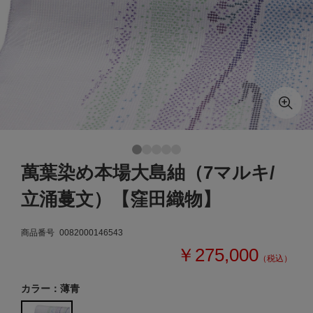
萬葉染め本場大島紬（7マルキ/
立涌蔓文）【窪田織物】
商品番号
0082000146543
￥275,000
（税込）
カラー：薄青