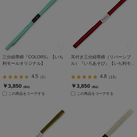
三分紐帯締『COLORS』【いち
耳付き三分紐帯締（リバーシブ
利モールオリジナル】
ル）『いろあそび』【いち利モ...
4.5
4.8
（
2
）
（
13
）
￥3,850
￥3,850
(税込)
(税込)
この商品をコーデする
この商品をコーデする