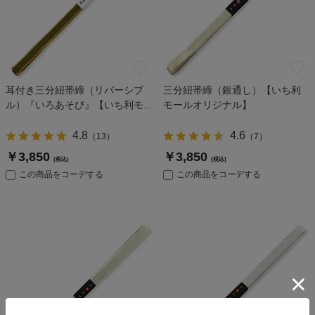
耳付き三分紐帯締（リバーシブ
三分紐帯締（銀通し）【いち利
ル）『いろあそび』【いち利モ...
モールオリジナル】
4.8
4.6
（
13
）
（
7
）
￥3,850
￥3,850
(税込)
(税込)
この商品をコーデする
この商品をコーデする