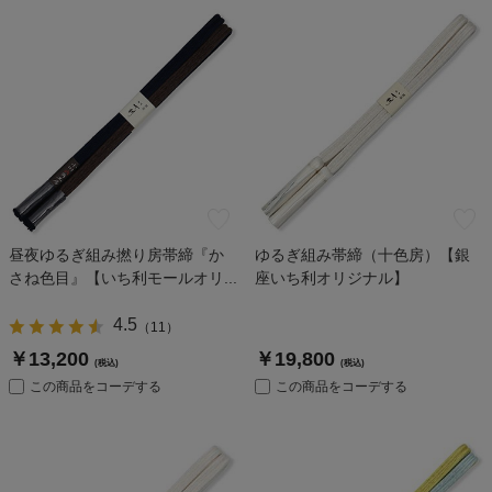
昼夜ゆるぎ組み撚り房帯締『か
ゆるぎ組み帯締（十色房）【銀
さね色目』【いち利モールオリ...
座いち利オリジナル】
4.5
（
11
）
￥13,200
￥19,800
(税込)
(税込)
この商品をコーデする
この商品をコーデする