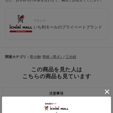
ぜひ、お手持ちの帯留を合わせて、幅広くお役立てください。
ブランド
いち利モールのプライベートブランド
関連カテゴリ：
帯小物
/
帯締（帯〆）
/
三分紐
この商品を見た人は
こちらの商品も見ています
注意事項
お仕立て後、お客様の手元に届いてから30日以内であれば返品可能です。
返品にかかる送料は無料です。
ただし次に該当するものは返品をお受けできません。