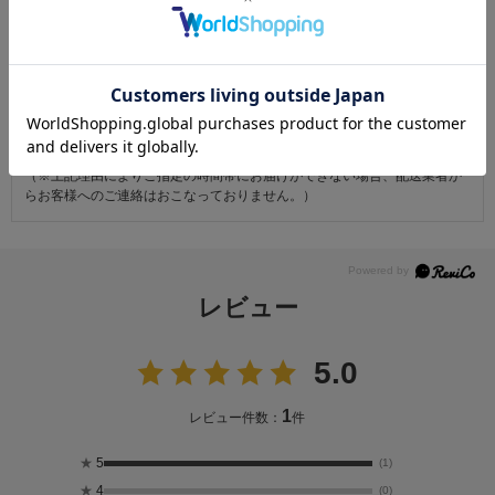
・商品到着後31日以上経過した商品
・ご使用になられた商品
・お客様の元で、傷または破損が生じた商品
・1点あたり20万円以上の商品でお客様の寸法にお仕立て済みの場合
・時間帯指定は配送業者のサービスであり、確実なお届けをお約束できる
ものではございません。あらかじめご了承ください。
・天災・事故などによる交通渋滞や物量増加、異常気象やその他諸事情に
より、指定時間帯にお届けができない場合がございます。
（※上記理由によりご指定の時間帯にお届けができない場合、配送業者か
らお客様へのご連絡はおこなっておりません。）
レビュー
5.0
1
レビュー件数：
件
★
5
(1)
★
4
(0)