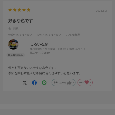
2026.5.2
好きな色です
色：瓶覗
伸縮性
:ちょうど良い
ながさ
:ちょうど良い
ハリ感
:普通
しろいるか
年代:
60代
身長:
161～165cm
体型:
ふつう
靴のサイズ:
25cm
何とも言えないステキな水色です。
季節を問わず色々な帯留に合わせやすいと思います。
参考になった
3
Like!
3