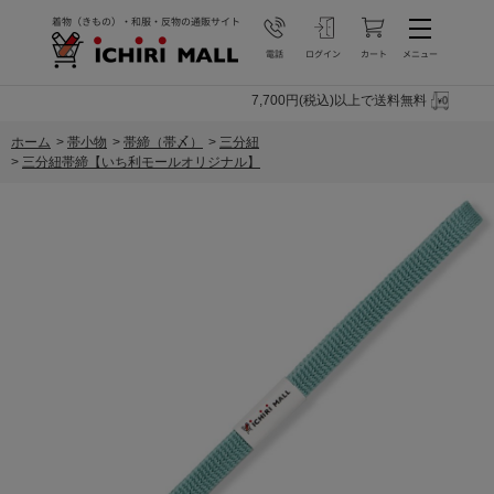
7,700円(税込)以上で送料無料
ホーム
>
帯小物
>
帯締（帯〆）
>
三分紐
>
三分紐帯締【いち利モールオリジナル】