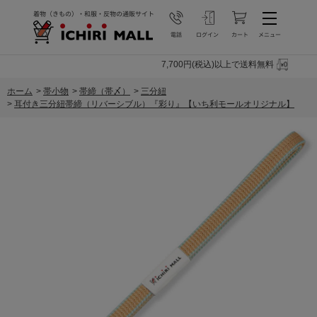
7,700円(税込)以上で送料無料
ホーム
>
帯小物
>
帯締（帯〆）
>
三分紐
>
耳付き三分紐帯締（リバーシブル）『彩り』【いち利モールオリジナル】