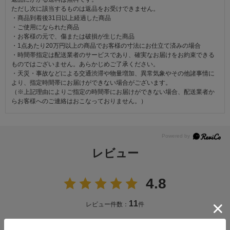
ただし次に該当するものは返品をお受けできません。
・商品到着後31日以上経過した商品
・ご使用になられた商品
・お客様の元で、傷または破損が生じた商品
・1点あたり20万円以上の商品でお客様の寸法にお仕立て済みの場合
・時間帯指定は配送業者のサービスであり、確実なお届けをお約束できる
ものではございません。あらかじめご了承ください。
・天災・事故などによる交通渋滞や物量増加、異常気象やその他諸事情に
より、指定時間帯にお届けができない場合がございます。
（※上記理由によりご指定の時間帯にお届けができない場合、配送業者か
らお客様へのご連絡はおこなっておりません。）
レビュー
4.8
11
レビュー件数：
件
★
5
(9)