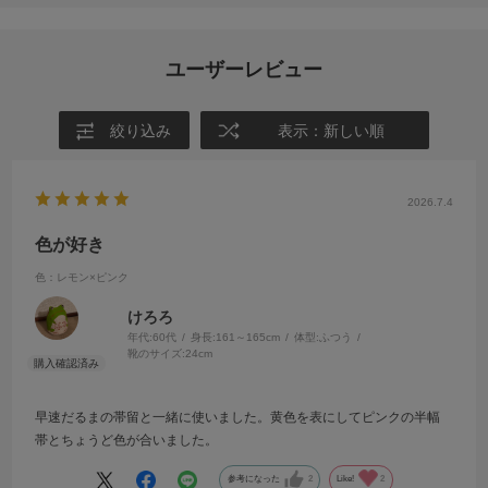
ユーザーレビュー
絞り込み
表示：新しい順
2026.7.4
色が好き
色：レモン×ピンク
けろろ
年代:
60代
身長:
161～165cm
体型:
ふつう
靴のサイズ:
24cm
早速だるまの帯留と一緒に使いました。黄色を表にしてピンクの半幅
帯とちょうど色が合いました。
参考になった
2
Like!
2