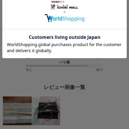
★
4
(2)
★
3
(0)
★
2
(0)
★
1
(0)
伸縮性
なし
あり
ながさ
短い
長い
ハリ感
なし
あり
レビュー画像一覧