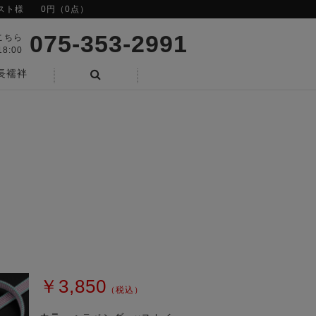
スト様
0円（0点）
075-353-2991
こちら
8:00
長襦袢
検索
￥3,850
（税込）