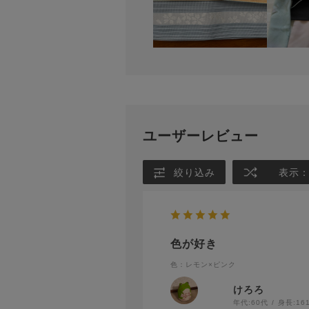
ユーザーレビュー
絞り込み
表示
色が好き
色：レモン×ピンク
けろろ
年代:
60代
身長:
16