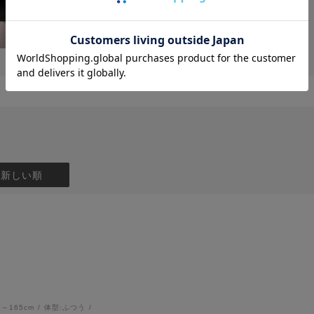
：新しい順
1～165cm
体型:
ふつう