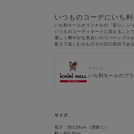
いつものコーデにいち利
いち利モールオリジナルの『彩り』シ
いつものコーディネートに加えること
優しく爽やかな色合いのリバーシブル
変えて楽しむのも◎その日の気分であ
ブランド
いち利モールのプラ
サイズ
長さ：約124cm（房除く）
幅：約0.8cm