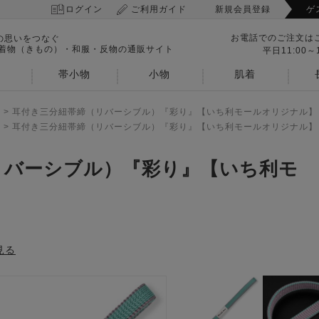
ログイン
ご利用ガイド
新規会員登録
ゲ
お電話でのご注文は
の思いをつなぐ
 着物（きもの）・和服・反物の通販サイト
平日11:00～1
帯小物
小物
肌着
>
耳付き三分紐帯締（リバーシブル）『彩り』【いち利モールオリジナル】
>
耳付き三分紐帯締（リバーシブル）『彩り』【いち利モールオリジナル】
リバーシブル）『彩り』【いち利モ
見る