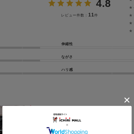
4.8
★
11
★
レビュー件数：
件
★
★
伸縮性
ながさ
ハリ感