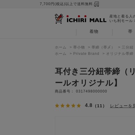
7,700円(税込)以上で送料無料
産地と着る人
いち利モール
着物
帯
ホーム
>
帯小物
>
帯締（帯〆）
>
三分紐
ホーム
>
Private Brand
>
オリジナル帯締
耳付き三分紐帯締（
ールオリジナル】
商品番号：
0317498000000
4.8
（11）
レビューを