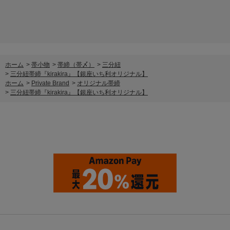
ホーム
>
帯小物
>
帯締（帯〆）
>
三分紐
>
三分紐帯締『kirakira』【銀座いち利オリジナル】
ホーム
>
Private Brand
>
オリジナル帯締
>
三分紐帯締『kirakira』【銀座いち利オリジナル】