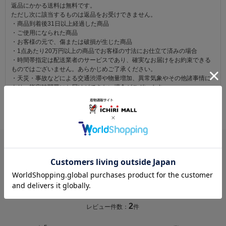
返品にかかる送料は無料です。
ただし次に該当するものは返品をお受けできません。
・商品到着後31日以上経過した商品
・ご使用になられた商品
・お客様の元で、傷または破損が生じた商品
・1点あたり20万円以上の商品でお客様の寸法にお仕立て済みの場合
・時間帯指定は配送業者のサービスであり、確実なお届けをお約束できる
ものではございません。あらかじめご了承ください。
・天災・事故などによる交通渋滞や物量増加、異常気象やその他諸事情に
より、指定時間帯にお届けができない場合がございます。
（※上記理由によりご指定の時間帯にお届けができない場合、配送業者か
らお客様へのご連絡はおこなっておりません。）
レビュー
5.0
2
レビュー件数：
件