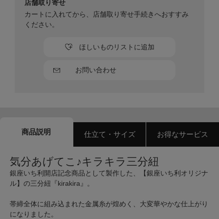
店舗取り寄せ
カートに入れてから、店舗取り寄せ手続きへおすすみ
ください。
ほしいものリストに追加
お問い合わせ
商品説明
仕立て・サイズ
お得なサービス
気分あげてこ♪キラキラ三分紐
銀座いち利開店記念商品として製作した、【銀座いち利オリジナ
ル】の三分紐『kirakira』。
帯締全体に組み込まれた金属糸が煌めく、大変華やかな仕上がり
になりました。