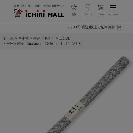
7,700円(税込)以上で送料無料
ホーム
>
帯小物
>
帯締（帯〆）
>
三分紐
>
三分紐帯締『kirakira』【銀座いち利オリジナル】