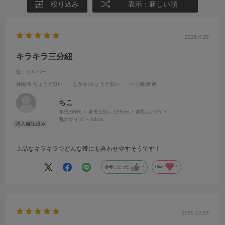
絞り込み
表示：新しい順
2026.4.28
キラキラ三分紐
色：シルバー
伸縮性
:ちょうど良い
ながさ
:ちょうど良い
ハリ感
:普通
ちこ
年代:
50代
身長:
151～155cm
体型:
ふつう
靴のサイズ:
～23cm
上品なキラキラでどんな帯にも合わせやすそうです！
参考になった
2
Like!
2
2025.12.23