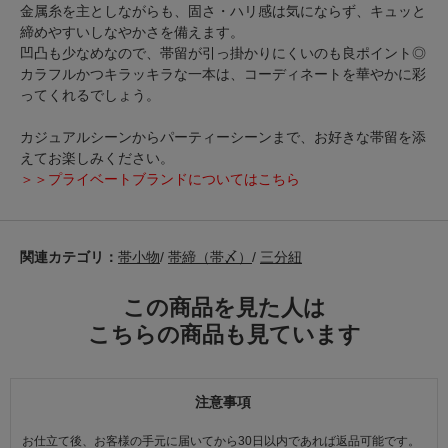
金属糸を主としながらも、固さ・ハリ感は気にならず、キュッと
締めやすいしなやかさを備えます。
凹凸も少なめなので、帯留が引っ掛かりにくいのも良ポイント◎
カラフルかつキラッキラな一本は、コーディネートを華やかに彩
ってくれるでしょう。
カジュアルシーンからパーティーシーンまで、お好きな帯留を添
えてお楽しみください。
＞＞プライベートブランドについてはこちら
関連カテゴリ：
帯小物
/
帯締（帯〆）
/
三分紐
この商品を見た人は
こちらの商品も見ています
注意事項
お仕立て後、お客様の手元に届いてから30日以内であれば返品可能です。