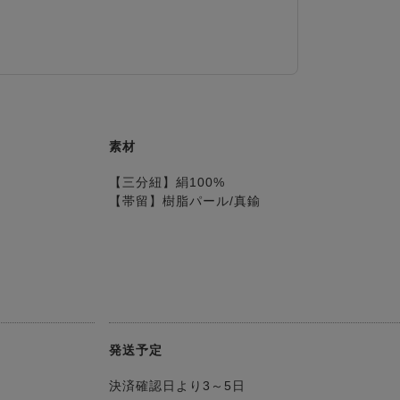
素材
【三分紐】絹100%
【帯留】樹脂パール/真鍮
発送予定
決済確認日より3～5日