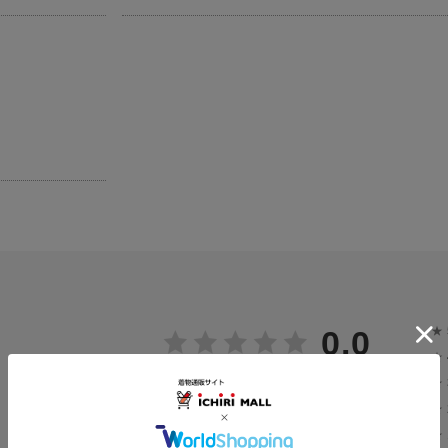
★
0.0
★
0
★
レビュー件数：
件
★
★