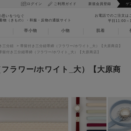
ログイン
ご利用ガイド
新規会員登録
ゲ
お電話でのご注文は
の思いをつなぐ
 着物（きもの）・和服・反物の通販サイト
平日11:00～1
帯小物
小物
肌着
き三分紐
>
帯留付き三分紐帯締（フラワー/ホワイト_大）【大原商店】
帯留付き三分紐帯締（フラワー/ホワイト_大）【大原商店】
フラワー/ホワイト_大）【大原商