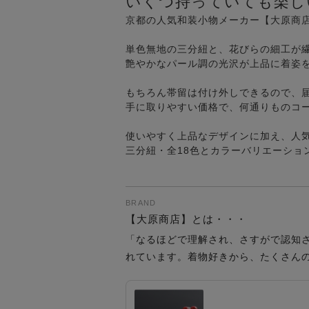
いくつ持っていても楽し
京都の人気和装小物メーカー【大原商
単色無地の三分紐と、花びらの細工が
艶やかなパール調の光沢が上品に着姿
もちろん帯留は付け外しできるので、
手に取りやすい価格で、何通りものコ
使いやすく上品なデザインに加え、人
三分紐・全18色とカラーバリエーショ
BRAND
【大原商店】とは・・・
「なるほどで理解され、さすがで認知
れています。着物好きから、たくさん