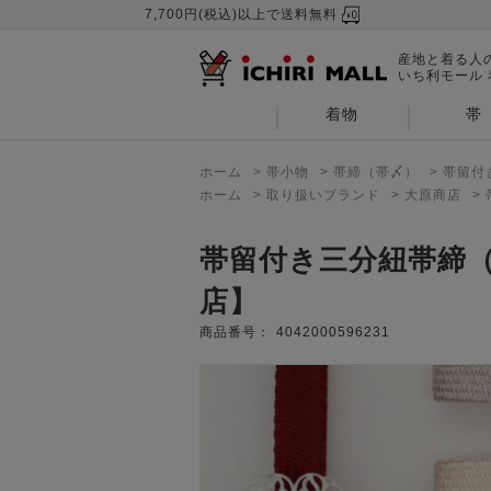
7,700円(税込)以上で送料無料
産地と着る人
いち利モール
着物
帯
ホーム
>
帯小物
>
帯締（帯〆）
>
帯留付
ホーム
>
取り扱いブランド
>
大原商店
>
帯留付き三分紐帯締（
店】
商品番号：
4042000596231