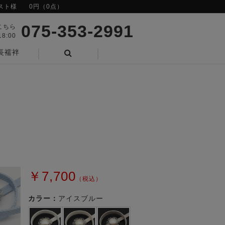
スト様
0円（0点）
075-353-2991
こちら
8:00
長襦袢
検索
￥7,700
（税込）
カラー：
アイスブルー