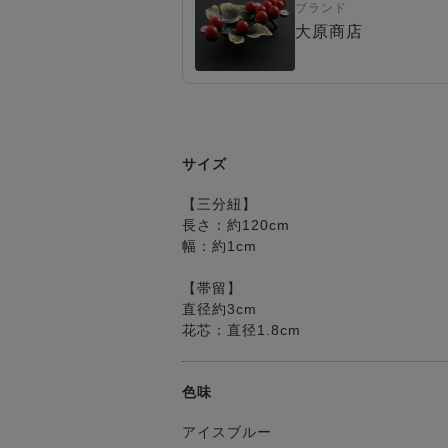
ブランド
大原商店
サイズ
【三分紐】
長さ：約120cm
幅：約1cm
【帯留】
直径約3cm
花芯：直径1.8cm
色味
アイスブルー