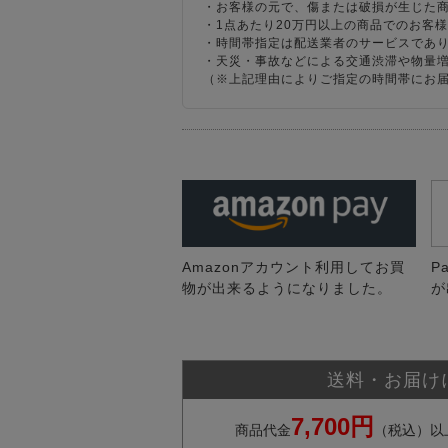
・お客様の元で、傷または破損が生じた
・1点あたり20万円以上の商品でのお客
・時間帯指定は配送業者のサービスであ
・天災・事故などによる交通渋滞や物量
（※上記理由によりご指定の時間帯にお
Amazonアカウント利用してお買
P
物が出来るようになりました。
が
送料・お届け
7,700円
商品代金
（税込）以