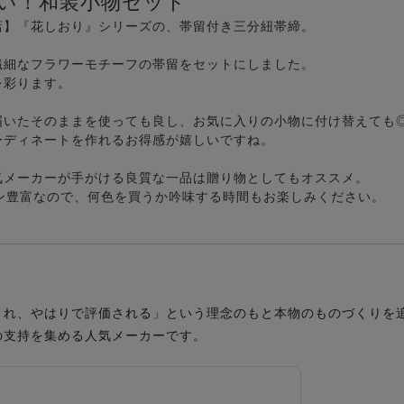
い！和装小物セット
店】『花しおり』シリーズの、帯留付き三分紐帯締。
繊細なフラワーモチーフの帯留をセットにしました。
を彩ります。
届いたそのままを使っても良し、お気に入りの小物に付け替えても
ーディネートを作れるお得感が嬉しいですね。
気メーカーが手がける良質な一品は贈り物としてもオススメ。
ン豊富なので、何色を買うか吟味する時間もお楽しみください。
され、やはりで評価される」という理念のもと本物のものづくりを
の支持を集める人気メーカーです。