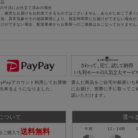
商品
様の寸法にお仕立て済みの場合
り、確実なお届けをお約束できるものではございません。あらかじめご了承く
増加、異常気象やその他諸事情により、指定時間帯にお届けができない場合が
届けができない場合、配送業者からお客様へのご連絡はおこなっておりません
ayPayアカウント利用してお買物
選んだ商品をご自宅や銀座いち
出来るようになりました。
にお届け。実際に手に取ってご
認いただけます。
について
選べ
午前
12～14時
送料無料
上ご購入で