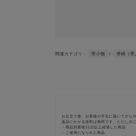
関連カテゴリ：
帯小物
/
帯締（帯
お仕立て後、お客様の手元に届いてから3
返品にかかる送料は無料です。ただし次
・商品到着後31日以上経過した商品
・ご使用になられた商品