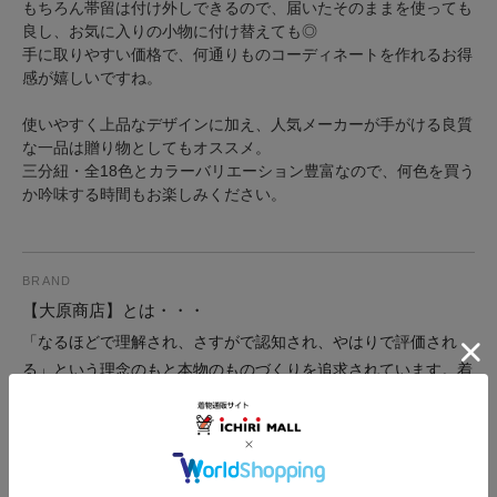
もちろん帯留は付け外しできるので、届いたそのままを使っても
良し、お気に入りの小物に付け替えても◎
手に取りやすい価格で、何通りものコーディネートを作れるお得
感が嬉しいですね。
使いやすく上品なデザインに加え、人気メーカーが手がける良質
な一品は贈り物としてもオススメ。
三分紐・全18色とカラーバリエーション豊富なので、何色を買う
か吟味する時間もお楽しみください。
BRAND
【大原商店】とは・・・
「なるほどで理解され、さすがで認知され、やはりで評価され
る」という理念のもと本物のものづくりを追求されています。着
物好きから、たくさんの支持を集める人気メーカーです。
ブランド