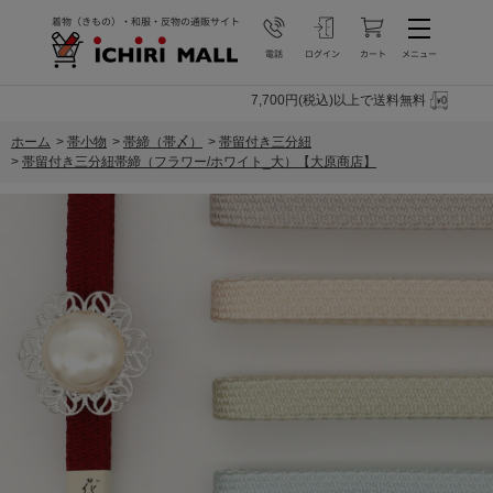
7,700円(税込)以上で送料無料
ホーム
>
帯小物
>
帯締（帯〆）
>
帯留付き三分紐
>
帯留付き三分紐帯締（フラワー/ホワイト_大）【大原商店】