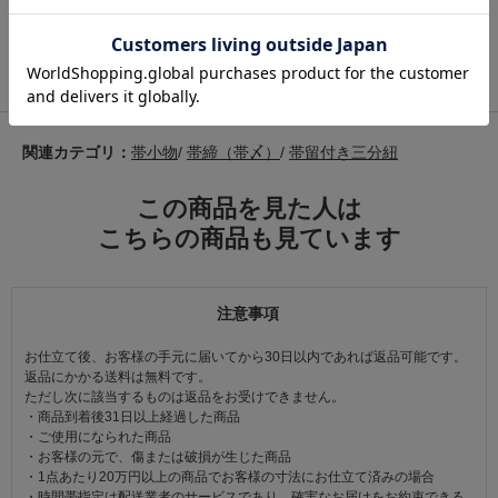
大原商店
関連カテゴリ：
帯小物
/
帯締（帯〆）
/
帯留付き三分紐
この商品を見た人は
こちらの商品も見ています
注意事項
お仕立て後、お客様の手元に届いてから30日以内であれば返品可能です。
返品にかかる送料は無料です。
ただし次に該当するものは返品をお受けできません。
・商品到着後31日以上経過した商品
・ご使用になられた商品
・お客様の元で、傷または破損が生じた商品
・1点あたり20万円以上の商品でお客様の寸法にお仕立て済みの場合
・時間帯指定は配送業者のサービスであり、確実なお届けをお約束できる