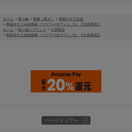
ホーム
>
帯小物
>
帯締（帯〆）
>
帯留付き三分紐
>
帯留付き三分紐帯締（フラワー/ホワイト_大）【大原商店】
ホーム
>
取り扱いブランド
>
大原商店
>
帯留付き三分紐帯締（フラワー/ホワイト_大）【大原商店】
ページトップへ