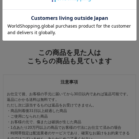
この商品をコーデする
すべてのコーディネートを見る
この商品を見た人は
こちらの商品も見ています
注意事項
お仕立て後、お客様の手元に届いてから30日以内であれば返品可能です。
返品にかかる送料は無料です。
ただし次に該当するものは返品をお受けできません。
・商品到着後31日以上経過した商品
・ご使用になられた商品
・お客様の元で、傷または破損が生じた商品
・1点あたり20万円以上の商品でお客様の寸法にお仕立て済みの場合
・時間帯指定は配送業者のサービスであり、確実なお届けをお約束できる
ものではございません。あらかじめご了承ください。