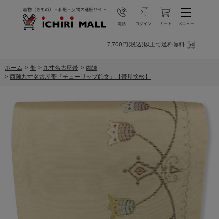
7,700円(税込)以上で送料無料
ホーム
>
帯
>
九寸名古屋帯
>
西陣
>
西陣九寸名古屋帯『チューリップ飾文』【帯屋捨松】