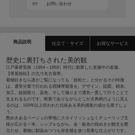
お問い合わせ
商品説明
仕立て・サイズ
お得なサービス
歴史に裏打ちされた美的観
江戸幕府安政（1854～1859）時代に創業した老舗中の老舗、
【帯屋捨松】の九寸名古屋帯。
着物好きなら誰がご覧になっても「捨松だ」と分かるその特徴
は、通常分業で行われる西陣帯製造を、デザイン、紋図、精糸、
加工、紋紙彫り、染色、そして織りまで通気一貫して行うことで
生まれるものです。斬新でありながらどこか古典柄のように見え
るのは、150年以上培われた伝統ある美的感覚の成せる業でしょ
う。
艶めきあるベージュの帯地にスタイリッシュなくチューリップ文
様が広がる一本。シンプルながら、金・銀糸の煌めきが飾文を際
立たせ、着物に馴染みつつも存在感を放つ見事な仕上がりです。