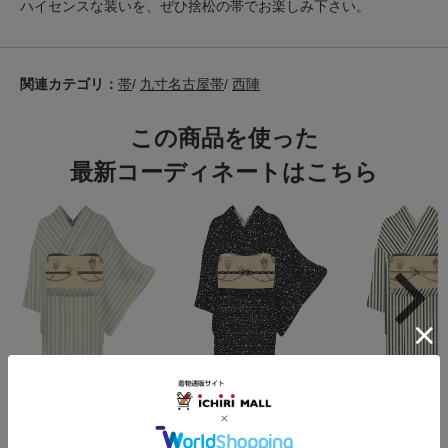
ハイセンスな装いを、ぜひ捨松の帯でお楽しみ下さい。
関連カテゴリ：
帯
/
九寸名古屋帯
/
西陣
この商品を使った
最新コーディネートはこちら