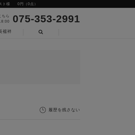
スト様
0円（0点）
075-353-2991
こちら
8:00
長襦袢
検索
履歴を残さない