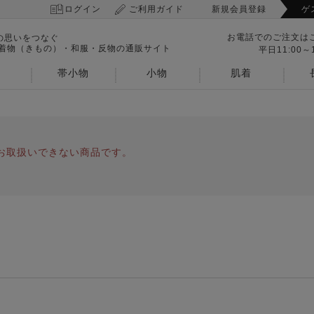
ログイン
ご利用ガイド
新規会員登録
ゲ
お電話でのご注文は
の思いをつなぐ
 着物（きもの）・和服・反物の通販サイト
平日11:00～1
帯小物
小物
肌着
お取扱いできない商品です。