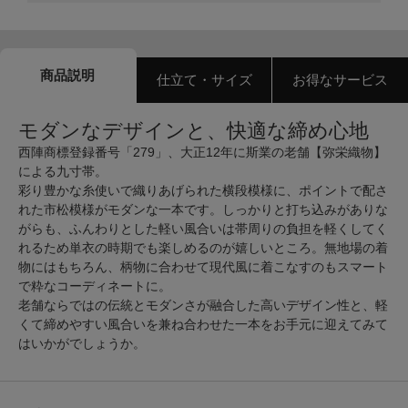
商品説明
仕立て・サイズ
お得なサービス
モダンなデザインと、快適な締め心地
西陣商標登録番号「279」、大正12年に斯業の老舗【弥栄織物】
による九寸帯。
彩り豊かな糸使いで織りあげられた横段模様に、ポイントで配さ
れた市松模様がモダンな一本です。しっかりと打ち込みがありな
がらも、ふんわりとした軽い風合いは帯周りの負担を軽くしてく
れるため単衣の時期でも楽しめるのが嬉しいところ。無地場の着
物にはもちろん、柄物に合わせて現代風に着こなすのもスマート
で粋なコーディネートに。
老舗ならではの伝統とモダンさが融合した高いデザイン性と、軽
くて締めやすい風合いを兼ね合わせた一本をお手元に迎えてみて
はいかがでしょうか。