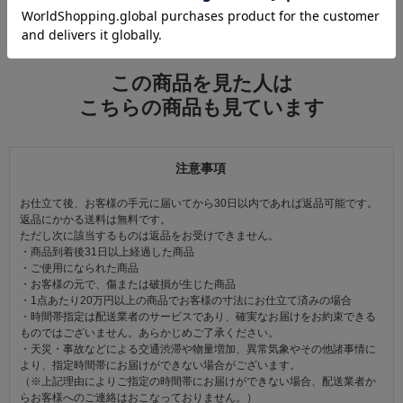
すべてのコーディネートを見る
この商品を見た人は
こちらの商品も見ています
注意事項
お仕立て後、お客様の手元に届いてから30日以内であれば返品可能です。
返品にかかる送料は無料です。
ただし次に該当するものは返品をお受けできません。
・商品到着後31日以上経過した商品
・ご使用になられた商品
・お客様の元で、傷または破損が生じた商品
・1点あたり20万円以上の商品でお客様の寸法にお仕立て済みの場合
・時間帯指定は配送業者のサービスであり、確実なお届けをお約束できる
ものではございません。あらかじめご了承ください。
・天災・事故などによる交通渋滞や物量増加、異常気象やその他諸事情に
より、指定時間帯にお届けができない場合がございます。
（※上記理由によりご指定の時間帯にお届けができない場合、配送業者か
らお客様へのご連絡はおこなっておりません。）