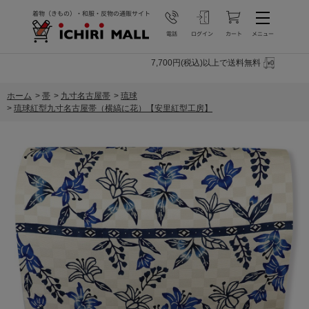
7,700円(税込)以上で送料無料
ホーム
>
帯
>
九寸名古屋帯
>
琉球
>
琉球紅型九寸名古屋帯（横縞に花）【安里紅型工房】