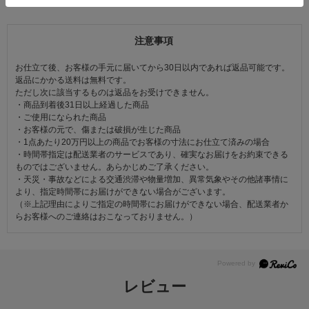
注意事項
お仕立て後、お客様の手元に届いてから30日以内であれば返品可能です。
返品にかかる送料は無料です。
ただし次に該当するものは返品をお受けできません。
・商品到着後31日以上経過した商品
・ご使用になられた商品
・お客様の元で、傷または破損が生じた商品
・1点あたり20万円以上の商品でお客様の寸法にお仕立て済みの場合
・時間帯指定は配送業者のサービスであり、確実なお届けをお約束できる
ものではございません。あらかじめご了承ください。
・天災・事故などによる交通渋滞や物量増加、異常気象やその他諸事情に
より、指定時間帯にお届けができない場合がございます。
（※上記理由によりご指定の時間帯にお届けができない場合、配送業者か
らお客様へのご連絡はおこなっておりません。）
レビュー