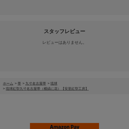
スタッフレビュー
レビューはありません。
ホーム
>
帯
>
九寸名古屋帯
>
琉球
>
琉球紅型九寸名古屋帯（横縞に花）【安里紅型工房】