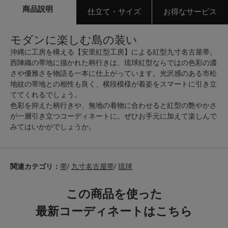
商品説明
仕立て・サイズ
お得なサービス
モダンに楽しむ島の装い
沖縄に工房を構える【安里紅型工房】による紅型九寸名古屋帯。
西陣織の帯地に描かれた柄行きは、琉球紅型ならではの色彩の濃
さや優雅さを物語る一本に仕上がっています。光沢感のある市松
地紋の帯地との相性も良く、横段模様が着姿をスマートに引き立
ててくれるでしょう。
色彩を抑えた柄行きや、無地の着物に合わせると紅型の艶やかさ
が一層引き立つコーディネートに。ぜひお手元に加えて楽しんで
みてはいかがでしょうか。
関連カテゴリ：
帯
/
九寸名古屋帯
/
琉球
この商品を使った
最新コーディネートはこちら