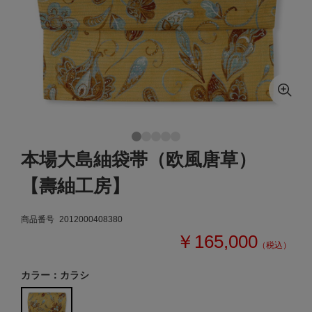
本場大島紬袋帯（欧風唐草）
【壽紬工房】
商品番号
2012000408380
￥165,000
（税込）
カラー：カラシ