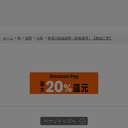
ホーム
>
帯
>
袋帯
>
大島
>
本場大島紬袋帯（欧風唐草）【壽紬工房】
ページトップへ