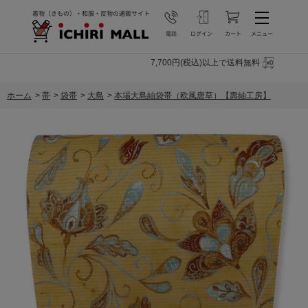
7,700円(税込)以上で送料無料
ホーム
>
帯
>
袋帯
>
大島
>
本場大島紬袋帯（欧風唐草）【壽紬工房】