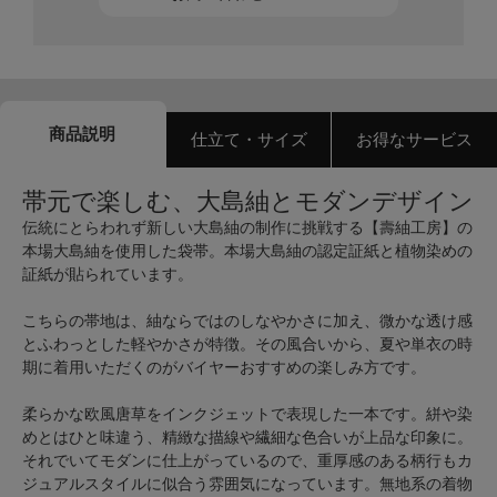
商品説明
仕立て・サイズ
お得なサービス
帯元で楽しむ、大島紬とモダンデザイン
伝統にとらわれず新しい大島紬の制作に挑戦する【壽紬工房】の
本場大島紬を使用した袋帯。本場大島紬の認定証紙と植物染めの
証紙が貼られています。
こちらの帯地は、紬ならではのしなやかさに加え、微かな透け感
とふわっとした軽やかさが特徴。その風合いから、夏や単衣の時
期に着用いただくのがバイヤーおすすめの楽しみ方です。
柔らかな欧風唐草をインクジェットで表現した一本です。絣や染
めとはひと味違う、精緻な描線や繊細な色合いが上品な印象に。
それでいてモダンに仕上がっているので、重厚感のある柄行もカ
ジュアルスタイルに似合う雰囲気になっています。無地系の着物