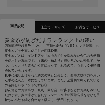
商品説明
仕立て・サイズ
お得なサービス
黄金糸が紡ぎだすワンランク上の装い
西陣商標登録番号「124」、西陣の老舗【桜井】による贅沢にも
黄金ムガを全面に使用した西陣袋帯。
黄金ムガとは、インドアッサム地方でしか採れない金色の天然繭
を使用した逸品です。従来の生糸よりも細い糸のため軽量で、か
つ、しっとりと柔らかく体に沿ってくれるので、心地よく長時間
締めていられます。
見事に織り上げられた鱗文の柄行は美しく、西陣の技術力を用い
た手の込んだ一本になっています。また、全通柄で織られている
のも嬉しいポイントですね◎
お友達とのお食事や、観劇、同窓会、街歩きなどにお楽しみいた
だけます。黄金糸が紡ぎだすワンランク上の西陣袋帯をぜひお手
持ちの小紋や紬と合わせて幅広くご活用ください。