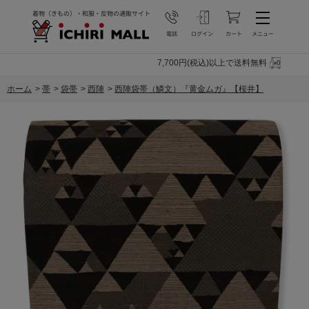
7,700円(税込)以上で送料無料
ホーム
>
帯
>
袋帯
>
西陣
>
西陣袋帯（鱗文）『黄金ムガ』【桜井】