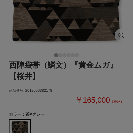
西陣袋帯（鱗文）『黄金ムガ』
【桜井】
商品番号
2012000382178
￥165,000
（税込）
カラー：茶×グレー