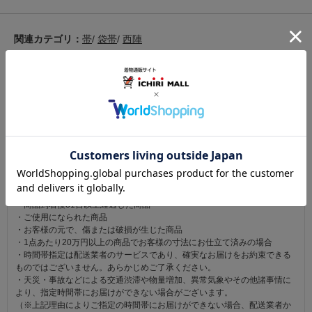
関連カテゴリ：
帯
/
袋帯
/
西陣
この商品を見た人は
こちらの商品も見ています
注意事項
お仕立て後、お客様の手元に届いてから30日以内であれば返品可能です。
返品にかかる送料は無料です。
ただし次に該当するものは返品をお受けできません。
・商品到着後31日以上経過した商品
・ご使用になられた商品
・お客様の元で、傷または破損が生じた商品
・1点あたり20万円以上の商品でお客様の寸法にお仕立て済みの場合
・時間帯指定は配送業者のサービスであり、確実なお届けをお約束できる
ものではございません。あらかじめご了承ください。
・天災・事故などによる交通渋滞や物量増加、異常気象やその他諸事情に
より、指定時間帯にお届けができない場合がございます。
（※上記理由によりご指定の時間帯にお届けができない場合、配送業者か