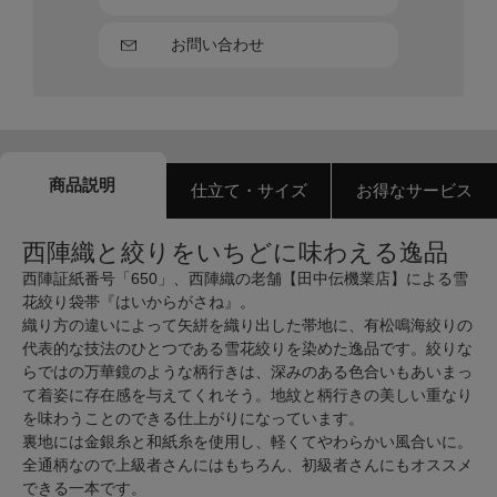
お問い合わせ
商品説明
仕立て・サイズ
お得なサービス
西陣織と絞りをいちどに味わえる逸品
西陣証紙番号「650」、西陣織の老舗【田中伝機業店】による雪
花絞り袋帯『はいからがさね』。
織り方の違いによって矢絣を織り出した帯地に、有松鳴海絞りの
代表的な技法のひとつである雪花絞りを染めた逸品です。絞りな
らではの万華鏡のような柄行きは、深みのある色合いもあいまっ
て着姿に存在感を与えてくれそう。地紋と柄行きの美しい重なり
を味わうことのできる仕上がりになっています。
裏地には金銀糸と和紙糸を使用し、軽くてやわらかい風合いに。
全通柄なので上級者さんにはもちろん、初級者さんにもオススメ
できる一本です。