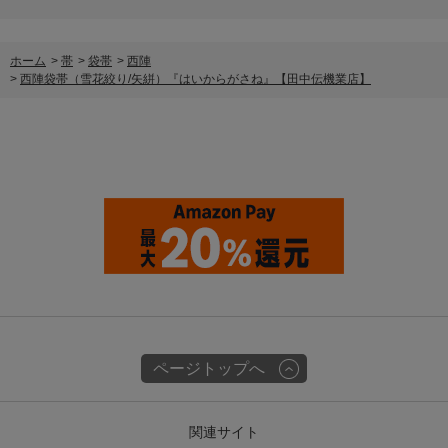
ホーム
>
帯
>
袋帯
>
西陣
>
西陣袋帯（雪花絞り/矢絣）『はいからがさね』【田中伝機業店】
ページトップへ
関連サイト