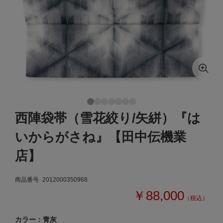
西陣袋帯（雪花絞り/矢絣）『は
いからがさね』【田中伝機業
店】
商品番号
2012000350968
￥88,000
（税込）
カラー：青灰