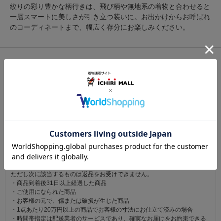
絞りの彩り豊かな柄行きは、飛び柄や無地系の着物と合わせると
一層スマートに美しさが引き立つ装いに。お出かけからお呼ばれ
のコーディネートまで、幅広く存分にお楽しみください。
関連カテゴリ：
帯
/
袋帯
/
西陣
この商品を見た人は
こちらの商品も見ています
注意事項
お仕立て後、お客様の手元に届いてから30日以内であれば返品可能です。
返品にかかる送料は無料です。
ただし次に該当するものは返品をお受けできません。
・商品到着後31日以上経過した商品
・ご使用になられた商品
・お客様の元で、傷または破損が生じた商品
・1点あたり20万円以上の商品でお客様の寸法にお仕立て済みの場合
・時間帯指定は配送業者のサービスであり、確実なお届けをお約束できる