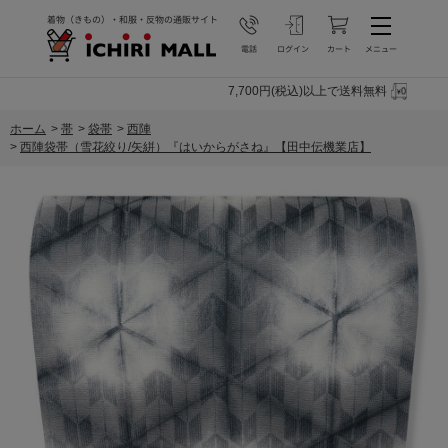
7,700円(税込)以上で送料無料
ホーム
>
帯
>
袋帯
>
西陣
>
西陣袋帯（雪花絞り/矢絣）『はいからがさね』【田中伝機業店】