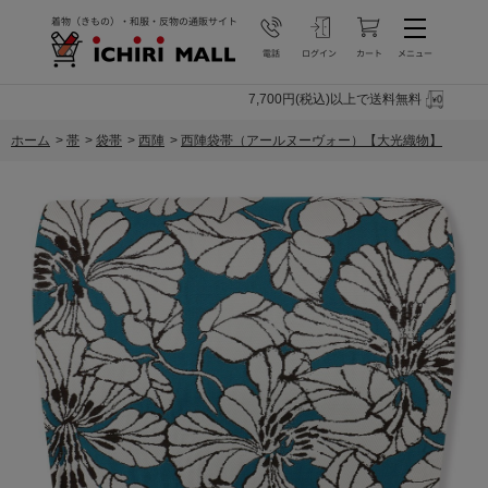
7,700円(税込)以上で送料無料
ホーム
>
帯
>
袋帯
>
西陣
>
西陣袋帯（アールヌーヴォー）【大光織物】