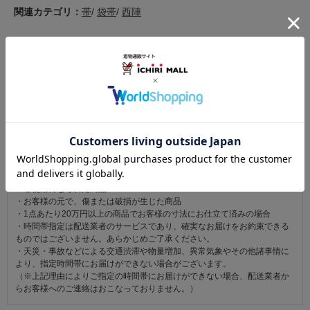
関連カテゴリ：
帯
/
袋帯
/
西陣
この商品を見た人は
こちらの商品も見ています
注意事項
お仕立て後、お客様の手元に届いてから30日以内であれば返品可能です。
返品にかかる送料は無料です。
ただし次に該当するものは返品をお受けできません。
・商品到着後31日以上経過した商品
・ご使用になられた商品
・お客様の元で、傷または破損が生じた商品
・1点あたり20万円以上の商品でお客様の寸法にお仕立て済みの場合
・時間帯指定は配送業者のサービスであり、確実なお届けをお約束できる
ものではございません。あらかじめご了承ください。
・天災・事故などによる交通渋滞や物量増加、異常気象やその他諸事情に
より、指定時間帯にお届けができない場合がございます。
（※上記理由によりご指定の時間帯にお届けができない場合、配送業者か
らお客様へのご連絡はおこなっておりません。）