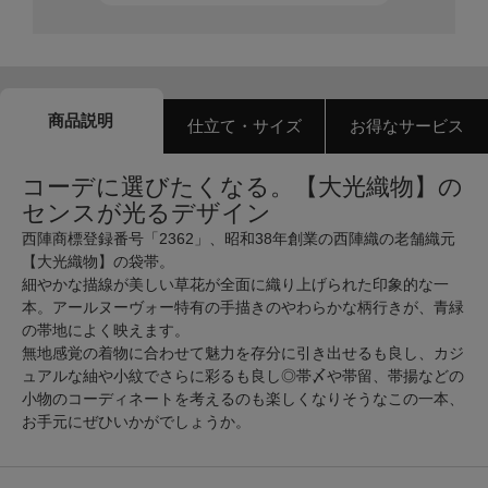
商品説明
仕立て・サイズ
お得なサービス
コーデに選びたくなる。【大光織物】の
センスが光るデザイン
西陣商標登録番号「2362」、昭和38年創業の西陣織の老舗織元
【大光織物】の袋帯。
細やかな描線が美しい草花が全面に織り上げられた印象的な一
本。アールヌーヴォー特有の手描きのやわらかな柄行きが、青緑
の帯地によく映えます。
無地感覚の着物に合わせて魅力を存分に引き出せるも良し、カジ
ュアルな紬や小紋でさらに彩るも良し◎帯〆や帯留、帯揚などの
小物のコーディネートを考えるのも楽しくなりそうなこの一本、
お手元にぜひいかがでしょうか。