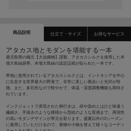
商品説明
仕立て・サイズ
お得なサービス
アタカス地とモダンを堪能する一本
鹿児島県の織元【大迫織物】謹製、アタカスシルクを使用した本
場大島紬袋帯。本場大島紬の認定証紙が貼られた一本です。
帯地に使用されているアタカスシルクとは、インドネシアを中心
に生息する世界最大の野蚕で、非常に美しい風合いと光沢が特
徴。また、多孔性なので軽やかで、体温・湿度調整機能も期待さ
れています。
インクジェットで表現された柄行きは、絣や染めとはひと味違う
繊細さ。手描きのような模様から型絵のような質感まで、再現性
の高いモダンデザインが帯元を彩ります。盛夏以外の3シーズン
に着用していただけるので、着物や小物を替えて様々なコーディ
ネートをお楽しみください。