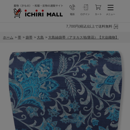
7,700円(税込)以上で送料無料
ホーム
>
帯
>
袋帯
>
大島
>
大島紬袋帯（アタカス地/唐花）【大迫織物】