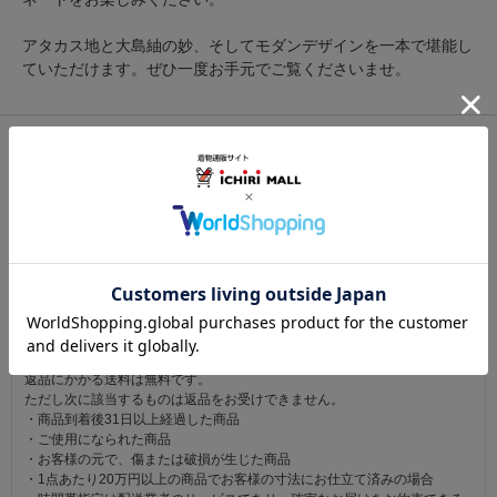
アタカス地と大島紬の妙、そしてモダンデザインを一本で堪能し
ていただけます。ぜひ一度お手元でご覧くださいませ。
関連カテゴリ：
帯
/
袋帯
/
大島
この商品を見た人は
こちらの商品も見ています
注意事項
お仕立て後、お客様の手元に届いてから30日以内であれば返品可能です。
返品にかかる送料は無料です。
ただし次に該当するものは返品をお受けできません。
・商品到着後31日以上経過した商品
・ご使用になられた商品
・お客様の元で、傷または破損が生じた商品
・1点あたり20万円以上の商品でお客様の寸法にお仕立て済みの場合