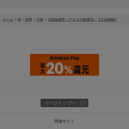
ホーム
>
帯
>
袋帯
>
大島
>
大島紬袋帯（アタカス地/唐花）【大迫織物】
ページトップへ
関連サイト