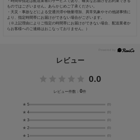
・時間帯指定は配送業者のサービスであり、確実なお届けをお約束できる
ものではございません。あらかじめご了承ください。
・天災・事故などによる交通渋滞や物量増加、異常気象やその他諸事情に
より、指定時間帯にお届けができない場合がございます。
（※上記理由によりご指定の時間帯にお届けができない場合、配送業者か
らお客様へのご連絡はおこなっておりません。）
レビュー
0.0
0
レビュー件数：
件
★
5
(0)
★
4
(0)
★
3
(0)
★
2
(0)
★
1
(0)