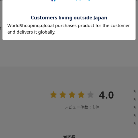
送
事項がなく、ス
★
4.0
★
1
★
レビュー件数：
件
★
★
光沢感