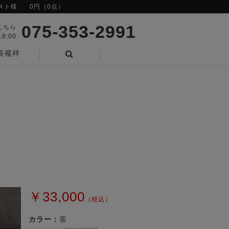
スト様
0円（0点）
075-353-2991
こちら
8:00
長襦袢
検索
￥33,000
（税込）
カラー：
茶