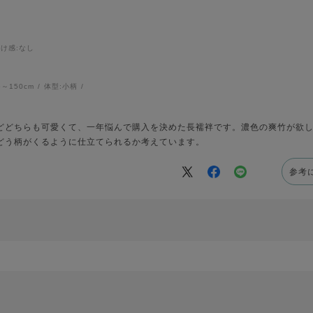
透け感
:なし
6～150cm
体型:
小柄
どどちらも可愛くて、一年悩んで購入を決めた長襦袢です。濃色の爽竹が欲
どう柄がくるように仕立てられるか考えています。
参考