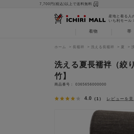
7,700円(税込)以上で送料無料
産地と着る人
いち利モール
着物
帯
ホーム
>
長襦袢
>
洗える長襦袢
>
夏
>
洗える夏長襦袢（絞
竹】
商品番号：
0365656000000
4.0
（1）
レビューを見