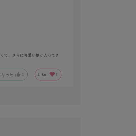
しくて、さらに可愛い柄が入ってき
になった
1
Like!
1