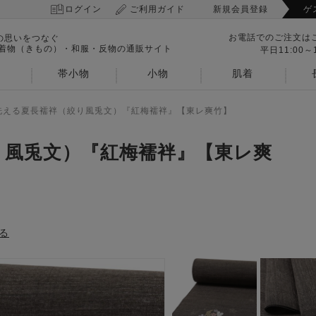
ログイン
ご利用ガイド
新規会員登録
ゲ
お電話でのご注文は
の思いをつなぐ
 着物（きもの）・和服・反物の通販サイト
平日11:00～1
帯小物
小物
肌着
洗える夏長襦袢（絞り風兎文）『紅梅襦袢』【東レ爽竹】
り風兎文）『紅梅襦袢』【東レ爽
る