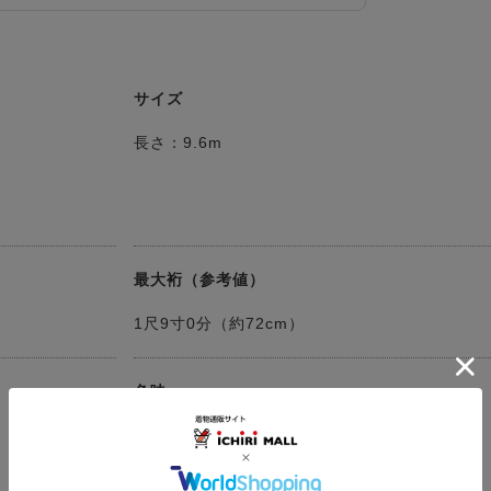
サイズ
長さ：9.6m
最大裄（参考値）
1尺9寸0分（約72cm）
色味
茶