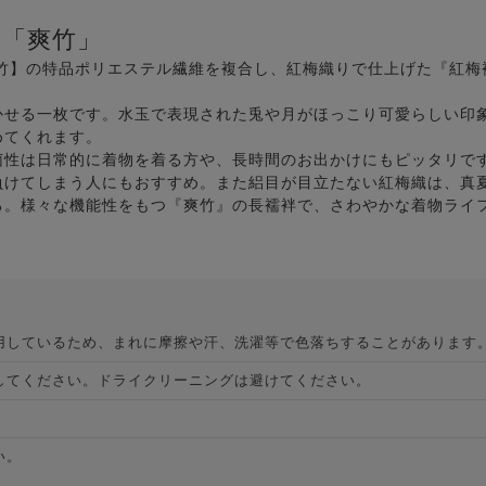
の「爽竹」
爽竹】の特品ポリエステル繊維を複合し、紅梅織りで仕上げた『紅梅
かせる一枚です。水玉で表現された兎や月がほっこり可愛らしい印
めてくれます。
菌性は日常的に着物を着る方や、長時間のお出かけにもピッタリで
負けてしまう人にもおすすめ。また絽目が目立たない紅梅織は、真
ろ。様々な機能性をもつ『爽竹』の長襦袢で、さわやかな着物ライ
用しているため、まれに摩擦や汗、洗濯等で色落ちすることがあります
してください。ドライクリーニングは避けてください。
い。