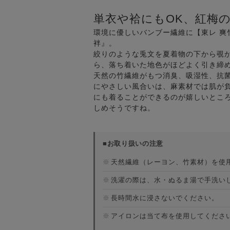
単衣や袷にもOK、紅梅
環境に優しいバンブー繊維に【東レ 
袢』。
絞りのような兎文を夏着物の下から覗
ら、落ち着いた地色がほどよく引き締
天然の竹繊維がもつ消臭、吸湿性、抗
にやさしい風合いは、麻素材では肌が
にも着ることができるのが嬉しいとこ
しめそうですね。
■お取り扱いの注意
※
天然繊維（レーヨン、竹素材）を使
※
洗濯の際は、水・ぬるま湯で手洗い
※
長時間水に浸さないでください。
※
アイロンは当て布を使用してくださ