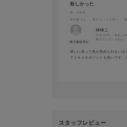
欲しかった
色：小豆色
光沢感
:なし
厚さ
:ちょうど良い
ゆゆこ
年代:
40代
身長:
14
靴のサイズ:
～23cm
迷いに迷って色が決められないほ
てトキメキポイントも高いです。
スタッフレビュー