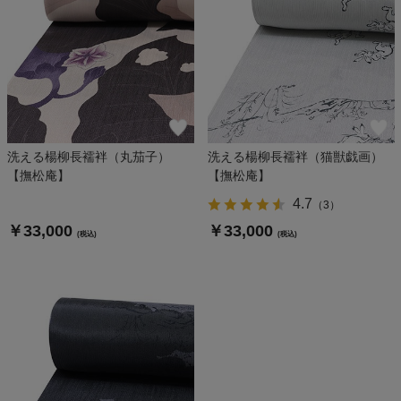
洗える楊柳長襦袢（丸茄子）
洗える楊柳長襦袢（猫獣戯画）
【撫松庵】
【撫松庵】
4.7
（
3
）
￥33,000
￥33,000
(税込)
(税込)