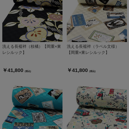
洗える長襦袢（枝橘）【岡重×東
洗える長襦袢（ラベル文様）
レシルック】
【岡重×東レシルック】
￥41,800
￥41,800
(税込)
(税込)