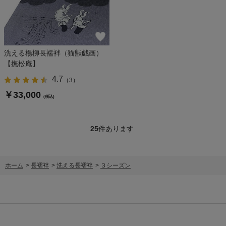
洗える楊柳長襦袢（猫獣戯画）
【撫松庵】
4.7
（
3
）
￥33,000
(税込)
25
件あります
ホーム
>
長襦袢
>
洗える長襦袢
>
３シーズン