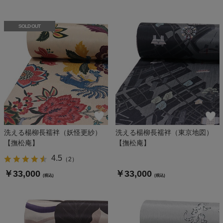
SOLD OUT
洗える楊柳長襦袢（妖怪更紗）
洗える楊柳長襦袢（東京地図）
【撫松庵】
【撫松庵】
4.5
（
2
）
￥33,000
￥33,000
(税込)
(税込)