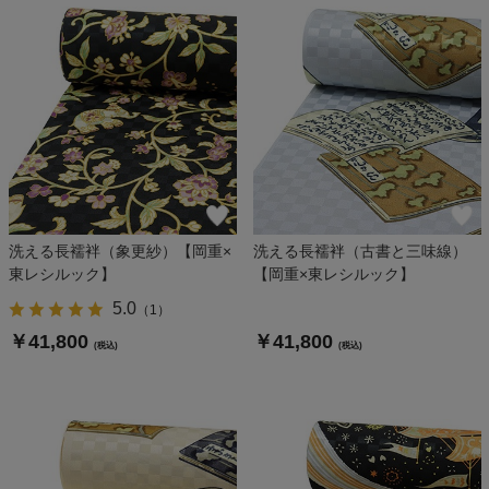
洗える長襦袢（象更紗）【岡重×
洗える長襦袢（古書と三味線）
東レシルック】
【岡重×東レシルック】
5.0
（
1
）
￥41,800
￥41,800
(税込)
(税込)