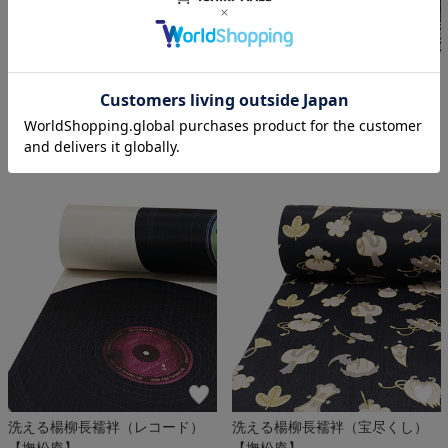
洗える楊柳長襦袢（風神雷神
洗える楊柳長襦袢（大江戸キャ
猫）【撫松庵】
ット）【撫松庵】
￥33,000
￥33,000
(税込)
(税込)
洗える楊柳長襦袢（レコード）
洗える楊柳長襦袢（宝尽くし）
【撫松庵】
【撫松庵】