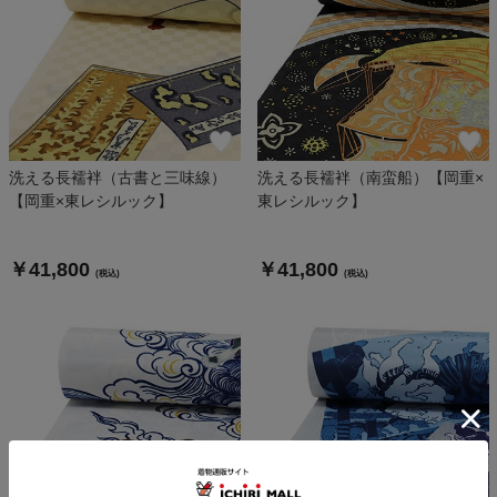
洗える長襦袢（古書と三味線）
洗える長襦袢（南蛮船）【岡重×
【岡重×東レシルック】
東レシルック】
￥41,800
￥41,800
(税込)
(税込)