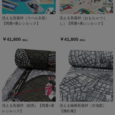
洗える長襦袢（ラベル文様）
洗える長襦袢（おもちゃづく
【岡重×東レシルック】
し）【岡重×東レシルック】
￥41,800
￥41,800
(税込)
(税込)
洗える長襦袢（鎧馬）【岡重×東
洗える楊柳長襦袢（古地図）
レシルック】
【撫松庵】